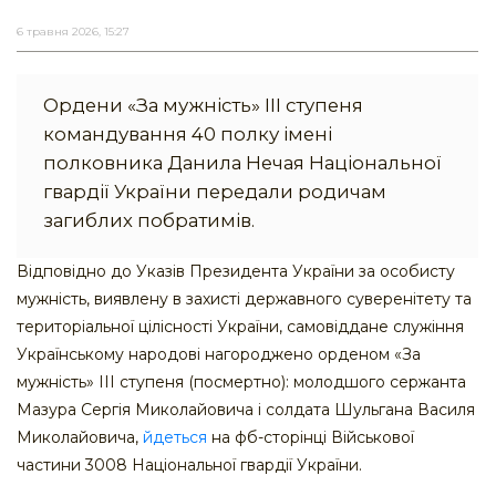
6 травня 2026, 15:27
Ордени «За мужність» ІІІ ступеня
командування 40 полку імені
полковника Данила Нечая Національної
гвардії України передали родичам
загиблих побратимів.
Відповідно до Указів Президента України за особисту
мужність, виявлену в захисті державного суверенітету та
територіальної цілісності України, самовіддане служіння
Українському народові нагороджено орденом «За
мужність» ІІІ ступеня (посмертно): молодшого сержанта
Мазура Сергія Миколайовича і солдата Шульгана Василя
Миколайовича,
йдеться
на фб-сторінці Військової
частини 3008 Національної гвардії України.