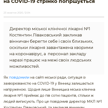
на COVID-19 стрімко погіршується
23 жовтня 2020, 12:04
Директор міської клінічної лікарні №1
Костянтин Ліваковський закликав
вінничан берегти себе і своїх близьких,
оскільки лікарня завантажена хворими
на коронавірус, а персонал закладу
наразі працює на межі своїх людських
можливостей.
Як
повідомили
на сайті міської ради, ситуація із
захворюваністю на COVID-19 у Вінниці залишається
напруженою. Щодня лише Вінницька міська клінічна
лікарня №1 приймає до пів сотні пацієнтів, стільки ж
людей виписують. Про це повідомив директор МКЛ №1
Костянтин Ліваковський та закликав вінничан