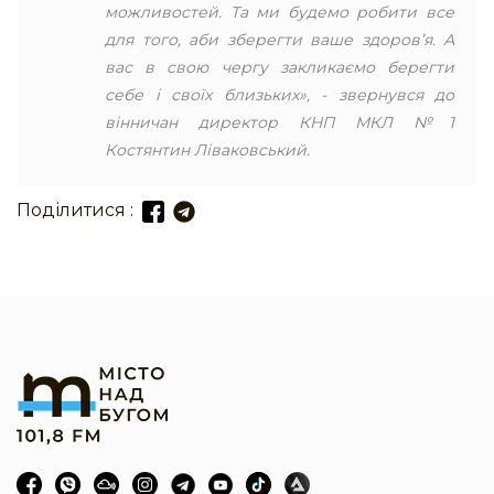
можливостей. Та ми будемо робити все
для того, аби зберегти ваше здоров’я. А
вас в свою чергу закликаємо берегти
себе і своїх близьких», - звернувся до
вінничан директор КНП МКЛ №1
Костянтин Ліваковський.
Поділитися :