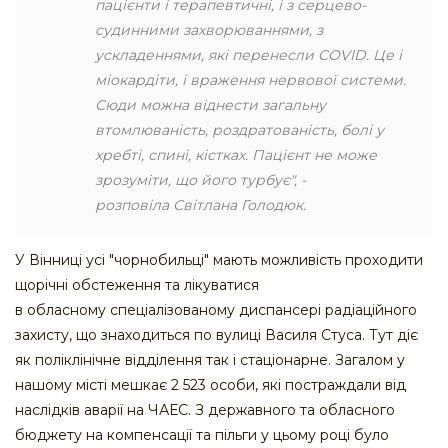
пацієнти і терапевтичні, і з серцево-
судинними захворюваннями, з
ускладеннями, які перенесли COVID. Це і
міокардіти, і враження нервової системи.
Сюди можна віднести загальну
втомлюваність, роздратованість, болі у
хребті, спині, кістках. Пацієнт не може
зрозуміти, що його турбує", -
розповіла Світлана Голодюк.
У Вінниці усі "чорнобильці" мають можливість проходити
щорічні обстеження та лікуватися
в обласному спеціалізованому диспансері радіаційного
захисту, що знаходиться по вулиці Василя Стуса. Тут діє
як поліклінічне відділення так і стаціонарне. Загалом у
нашому місті мешкає 2 523 особи, які постраждали від
наслідків аварії на ЧАЕС. З державного та обласного
бюджету на компенсації та пільги у цьому році було