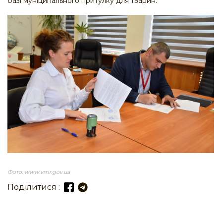
базі муніципального притулку для тварин.
Фото: www.vmr.gov.ua
Поділитися :