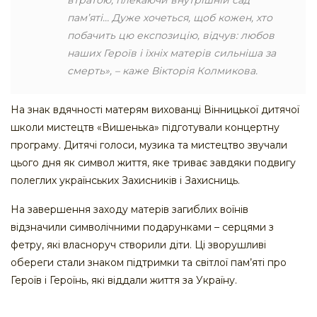
втратою, плекаючи внутрішній сад
пам’яті… Дуже хочеться, щоб кожен, хто
побачить цю експозицію, відчув: любов
наших Героїв і їхніх матерів сильніша
за
смерть», – каже Вікторія Колмикова.
На знак вдячності матерям вихованці Вінницької дитячої
школи мистецтв «Вишенька» підготували концертну
програму. Дитячі голоси, музика та мистецтво звучали
цього дня як символ життя, яке триває завдяки подвигу
полеглих українських Захисників і Захисниць.
На завершення заходу матерів загиблих воїнів
відзначили символічними подарунками – серцями з
фетру, які власноруч створили діти. Ці зворушливі
обереги стали знаком підтримки та світлої пам’яті про
Героїв і Героїнь, які віддали життя за Україну.