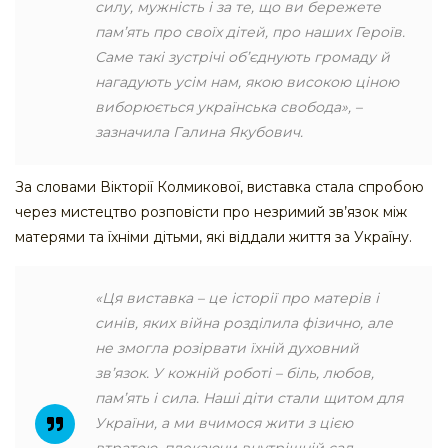
силу, мужність і за те, що ви бережете
пам’ять про своїх дітей, про наших Героїв.
Саме так
і зустрічі об’єднують громаду й
нагадують усім нам, якою високою ціною
виборюється українська свобода», –
зазначила Галина Якубович.
За словами Вікторії Колмикової, виставка стала спробою
через мистецтво розповісти про незримий зв’язок між
матерями та їхніми дітьми, які віддали життя за Україну.
«Ця виставка – це історії про матерів і
синів, яких війна розділила фізично, але
не змогла розірвати їхній духовний
зв’язок. У кожній роботі – біль, любов,
пам’ять і сила. Наші діти стали щитом для
України, а ми вчимося жити з цією