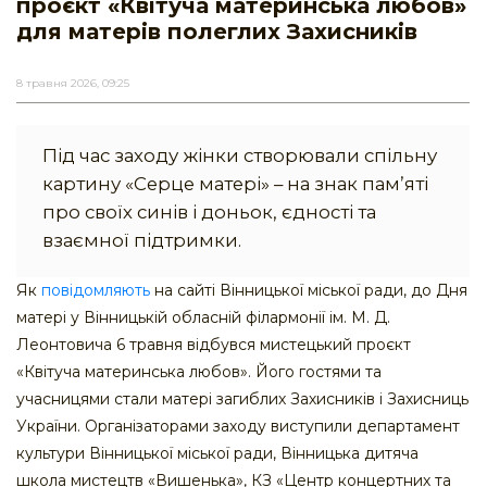
проєкт «Квітуча материнська любов»
для матерів полеглих Захисників
8 травня 2026, 09:25
Під час заходу жінки створювали спільну
картину «Серце матері» – на знак памʼяті
про своїх синів і доньок, єдності та
взаємної підтримки.
Як
повідомляють
на сайті Вінницької міської ради, до Дня
матері у Вінницькій обласній філармонії ім. М. Д.
Леонтовича 6 травня відбувся мистецький проєкт
«Квітуча материнська любов». Його гостями та
учасницями стали матері загиблих Захисників і Захисниць
України. Організаторами заходу виступили департамент
культури Вінницької міської ради, Вінницька дитяча
школа мистецтв «Вишенька», КЗ «Центр концертних та