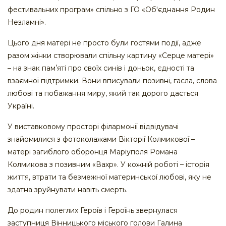
фестивальних програм» спільно з ГО «Об'єднання Родин
Незламні».
Цього дня матері не просто були гостями події, адже
разом жінки створювали спільну картину «Серце матері»
– на знак памʼяті про своїх синів і доньок, єдності та
взаємної підтримки. Вони вписували позивні, гасла, слова
любові та побажання миру, який так дорого дається
Україні.
У виставковому просторі філармонії відвідувачі
знайомилися з фотоколажами Вікторії Колмикової –
матері загиблого оборонця Маріуполя Романа
Колмикова з позивним «Вахр». У кожній роботі – історія
життя, втрати та безмежної материнської любові, яку не
здатна зруйнувати навіть смерть.
До родин полеглих Героїв і Героїнь звернулася
заступниця Вінницького міського голови Галина