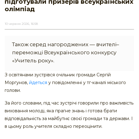
підготували призерів всеукраїнських
олімпіад
10 червня 2026, 16:58
Також серед нагороджених — вчителі–
переможці Всеукраїнського конкурсу
«Учитель року».
З освітянами зустрівся очільник громади Сергій
Моргунов,
йдеться
у повідомленні у тг-каналі міського
голови.
За його словами, під час зустрічі говорили про важливість
виховання молоді, яка прагне знань і готова брати
відповідальність за майбутнє своєї громади та держави. І
в цьому роль учителя складно переоцінити.