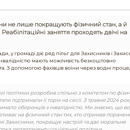
и не лише покращують фізичний стан, а й
еабілітаційні заняття проходять двічі на
ади, у громаді діє ряд пільг для Захисників і Захи
 інвалідністю мають можливість безкоштовно
ста. З допомогою фахівців воїни через водні проц
ї політики розробив спільно з комітетом по фізи
тати підтримали її торік на сесії. З травня 2024 рок
имало оборонців з інвалідністю. Ми знаємо, що во
ливає на фізичний стан тих, хто отримав поранен
 самі Захисники, покращує настрій та дає моральне
торка департаменту соціальної політики