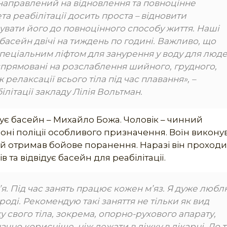
, направлений на відновлення та повноцінне
та реабілітації досить проста – відновити
увати його до повноцінного способу життя. Наші
 басейн двічі на тиждень по годині. Важливо, що
еціальним ліфтом для занурення у воду для люде
 спрямовані на розслаблення шийного, грудного,
ж релаксації всього тіла під час плавання»
, –
ілітації закладу Лілія Вольтман.
ідує басейн – Михайло Божа. Чоловік – чинний
оні поліції особливого призначення. Воїн викону
 й отримав бойове поранення. Наразі він проходи
 та відвідує басейн для реабілітації.
я. Під час занять працює кожен м’яз. Я дуже любл
ироді. Рекомендую такі заняття не тільки як вид
у свого тіла, зокрема, опорно-рухового апарату,
чно корисніше, ніж лежати в ліжку в лікарні. До 