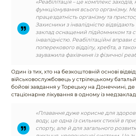
«Реабілітація – це комплекс заходів
функціонування всього організму. Ме
працездатність організму та пристос
Захисники з інвалідністю відвідають
заклад оснащений підйомником та сп
інвалідністю. Реабілітаційні вправи
поперекового відділу, хребта, а тако
зауважила фахівчиня із фізичної реаб
Один із тих, хто на безкоштовній основі відв
військовослужбовець у стрілецькому батальй
бойові завдання у Торецьку на Донеччині, де
стаціонарне лікування в одному із медзакладів
«Плавання дуже корисне для здоров’
воду, це одна із сильних стихій в пр
спорту, але й для загального розвитк
дихання, кровоносної системи. Це зна