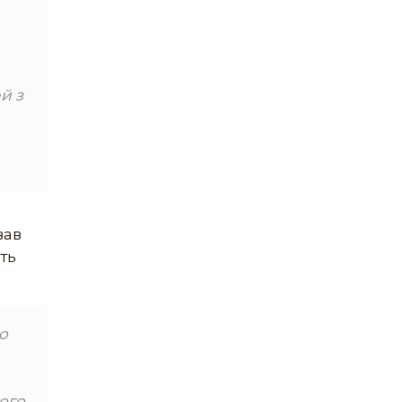
й з
вав
ть
ю
того