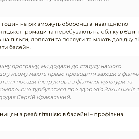
 годин на рік зможуть оборонці з інвалідністю
інницької громади та перебувають на обліку в Єди
 на пільги, доплати та послуги та мають довідку в
ати басейн.
ьну програму, ми додали до статусу нашого
що у ньому мають право проводити заходи з фізич
штатні посади інструктора з фізичної культури та
 комплексно турбуватися про здоров’я Захисників 
 додає Сергій Краєвський.
ницям з реабілітацією в басейні – профільна