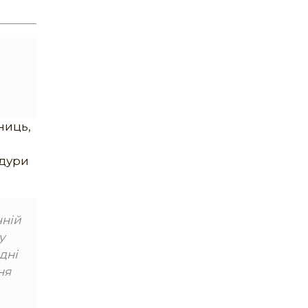
сниць,
едури
чній
у
дні
ня