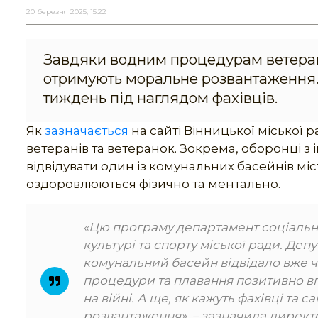
20 березня 2025, 15:22
Завдяки водним процедурам ветеран
отримують моральне розвантаження. Р
тиждень під наглядом фахівців.
Як
зазначається
на сайті Вінницької міської р
ветеранів та ветеранок. Зокрема, оборонці з
відвідувати один із комунальних басейнів мі
оздоровлюються фізично та ментально.
«Цю програму департамент соціально
культурі та спорту міської ради. Депу
комунальний басейн відвідало вже ч
процедури та плавання позитивно вп
на війні. А ще, як кажуть фахівці та
розвантаження»
, – зазначила дирек