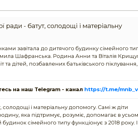
 ради - батут, солодощі і матеріальну
ками завітала до дитячого будинку сімейного ти
мила Шафранська. Родина Анни та Віталія Крищу
іт та дітей, позбавлених батьківського піклування
тесь на наш Telegram - канал
https://t.me/mnb_v
, солодощі і матеріальну допомогу. Самі ж діти
одину, яка підтримує, розуміє, допомагає в усьом
динок сімейного типу функціонує з 2018 року. І 