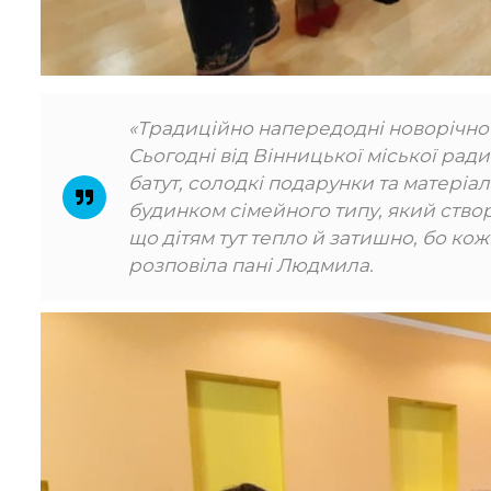
«Традиційно напередодні новорічно-р
Сьогодні від Вінницької міської рад
батут, солодкі подарунки та матеріа
будинком сімейного типу, який створ
що дітям тут тепло й затишно, бо кож
розповіла пані Людмила.