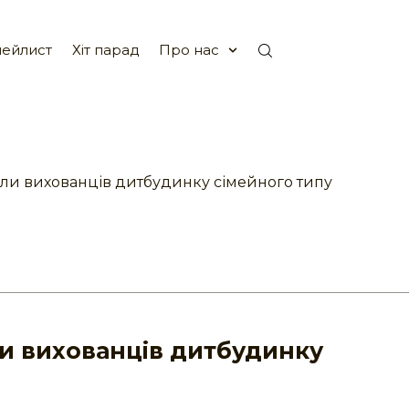
ейлист
Хіт парад
Про нас
тали вихованців дитбудинку сімейного типу
али вихованців дитбудинку