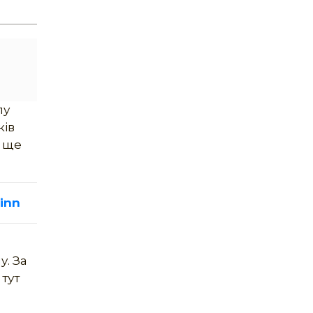
пу
ків
, ще
inn
у. За
тут