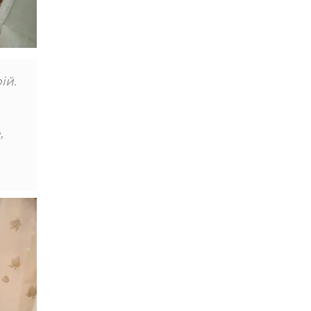
ій.
,