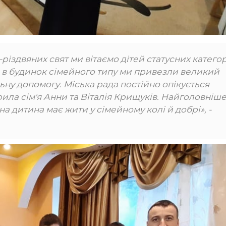
іздвяних свят ми вітаємо дітей статусних категор
и в будинок сімейного типу ми привезли великий
льну допомогу. Міська рада постійно опікується
ила сім'я Анни та Віталія Крищуків. Найголовніше
на дитина має жити у сімейному колі й добрі», -