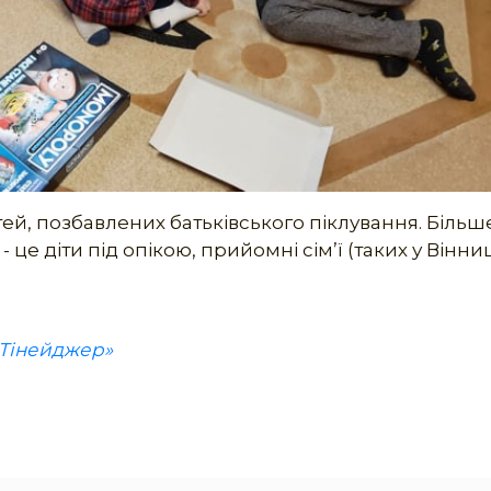
дітей, позбавлених батьківського піклування. Біль
е діти під опікою, прийомні сім’ї (таких у Вінниці
рТінейджер»