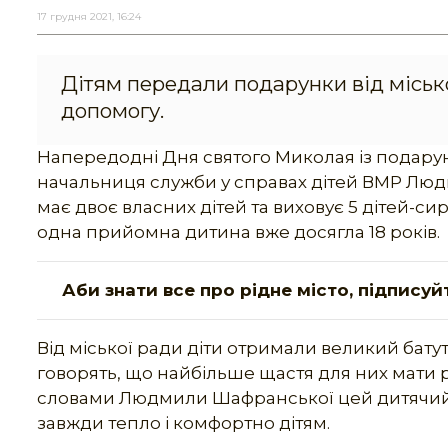
17 грудня 2021, 16:24
Дітям передали подарунки від міської
допомогу.
Напередодні Дня святого Миколая із подарун
начальниця служби у справах дітей ВМР Люд
має двоє власних дітей та виховує 5 дітей-сир
одна прийомна дитина вже досягла 18 років.
Аби знати все про рідне місто, підписуй
Від міської ради діти отримали великий батут
говорять, що найбільше щастя для них мати р
словами Людмили Шафранської цей дитячий бу
завжди тепло і комфортно дітям.