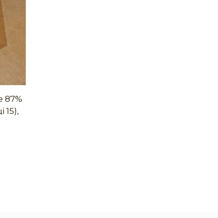
ше 87%
 15),