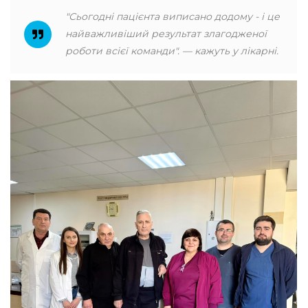
"Сьогодні пацієнта виписано додому - і це
найважливіший результат злагодженої
роботи всієї команди". — кажуть у лікарні.