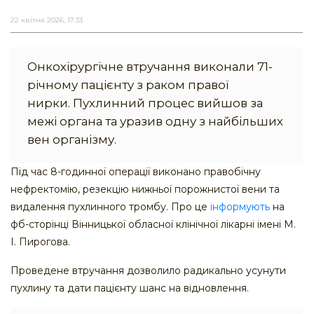
22 квітня 2026, 17:33
Онкохірургічне втручання виконали 71-
річному пацієнту з раком правої
нирки. Пухлинний процес вийшов за
межі органа та уразив одну з найбільших
вен організму.
Під час 8-годинної операції виконано правобічну
нефректомію, резекцію нижньої порожнистої вени та
видалення пухлинного тромбу. Про це
інформують
на
фб-сторінці Вінницької обласної клінічної лікарні імені М.
І. Пирогова.
Проведене втручання дозволило радикально усунути
пухлину та дати пацієнту шанс на відновлення.