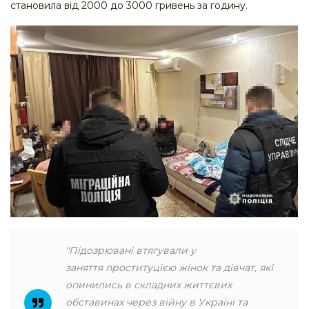
становила від 2000 до 3000 гривень за годину.
"Підозрювані втягували у
заняття проституцією жінок та дівчат, які
опинились в складних життєвих
обставинах через війну в Україні та