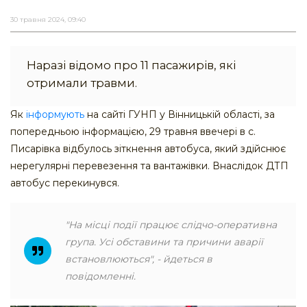
30 травня 2024, 09:40
Наразі відомо про 11 пасажирів, які
отримали травми.
Як
інформують
на сайті ГУНП у Вінницькій області, за
попередньою інформацією, 29 травня ввечері в с.
Писарівка відбулось зіткнення автобуса, який здійснює
нерегулярні перевезення та вантажівки. Внаслідок ДТП
автобус перекинувся.
"На місці події працює слідчо-оперативна
група. Усі обставини та причини аварії
встановлюються", - йдеться в
повідомленні.