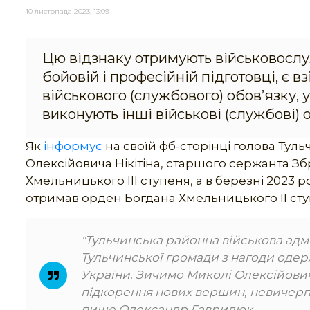
10 листопада 2023, 13:09
Цю відзнаку отримують військовослуж
бойовій і професійній підготовці, є в
військового (службового) обов’язку,
виконують інші військові (службові) 
Як
інформує
на своїй фб-сторінці голова Тул
Олексійовича Нікітіна, старшого сержанта 
Хмельницького ІІІ ступеня, а в березні 202
отримав орден Богдана Хмельницького ІІ сту
"Тульчинська районна військова адм
Тульчинської громади з нагоди одер
України. Зичимо Миколі Олексійовичу
підкорення нових вершин, невичерпної
пише Олександр Гаврилюк.