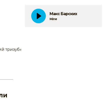
Макс Барских
Mine
ий тризуб»
ли