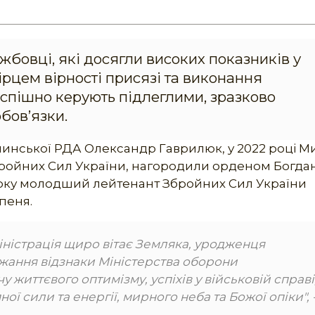
бовці, які досягли високих показників у
зірцем вірності присязі та виконання
 успішно керують підлеглими, зразково
обов’язки.
ьчинської РДА Олександр Гаврилюк, у 2022 році М
Збройних Сил України, нагородили орденом Богда
3 року молодший лейтенант Збройних Сил України
пеня.
іністрація щиро вітає Земляка, уродженця
жання відзнаки Міністерства оборони
 життєвого оптимізму, успіхів у військовій справі
 сили та енергії, мирного неба та Божої опіки", 