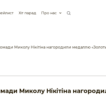
ейлист
Хіт парад
Про нас
омади Миколу Нікітіна нагородили медаллю «Золот
мади Миколу Нікітіна нагороди