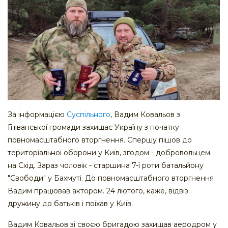
За інформацією
Суспільного
, Вадим Ковальов з
Гніванської громади захищає Україну з початку
повномасштабного вторгнення. Спершу пішов до
територіальної оборони у Київ, згодом - добровольцем
на Схід. Зараз чоловік - старшина 7-ї роти батальйону
"Свободи" у Бахмуті. До повномасштабного вторгнення
Вадим працював актором. 24 лютого, каже, відвіз
дружину до батьків і поїхав у Київ.
Вадим Ковальов зі своєю бригадою захищав аеродром у