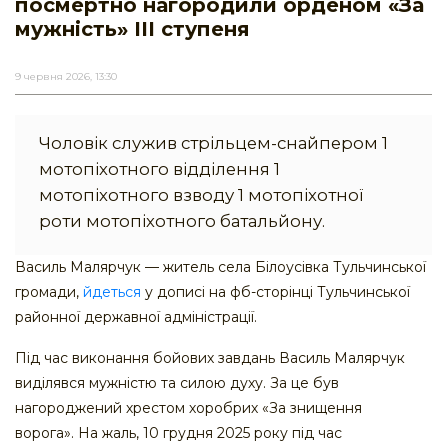
посмертно нагородили орденом «За
мужність» ІІІ ступеня
9 червня 2026, 13:30
Чоловік служив стрільцем-снайпером 1
мотопіхотного відділення 1
мотопіхотного взводу 1 мотопіхотної
роти мотопіхотного батальйону.
Василь Малярчук — житель села Білоусівка Тульчинської
громади,
йдеться
у дописі на фб-сторінці Тульчинської
районної державної адміністрації.
Під час виконання бойових завдань Василь Малярчук
виділявся мужністю та силою духу. За це був
нагороджений хрестом хоробрих «За знищення
ворога». На жаль, 10 грудня 2025 року під час