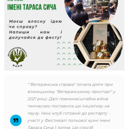
""Ветеранська справа" почала діяти при
вінницькому "Ветеранському просторі" у
2021 році. Далі повномасштабна війна
тимчасово поставила цю ініціативу на
паузу. Нині клуб готовий до рестарту -
участі у Фестивалі польової кухні імені
Тараса Сича 1 липня. Це спосіб