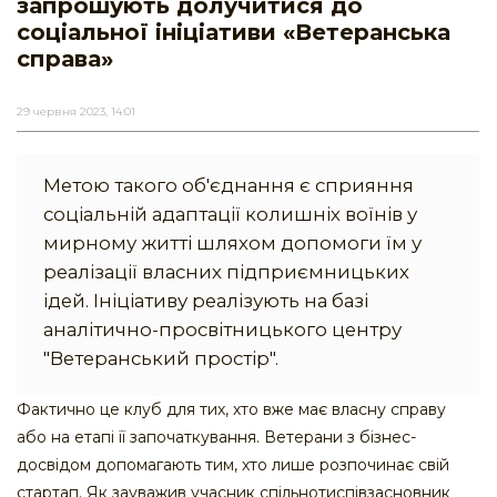
запрошують долучитися до
соціальної ініціативи «Ветеранська
справа»
29 червня 2023, 14:01
Метою такого об'єднання є сприяння
соціальній адаптації колишніх воїнів у
мирному житті шляхом допомоги їм у
реалізації власних підприємницьких
ідей. Ініціативу реалізують на базі
аналітично-просвітницького центру
"Ветеранський простір".
Фактично це клуб для тих, хто вже має власну справу
або на етапі її започаткування. Ветерани з бізнес-
досвідом допомагають тим, хто лише розпочинає свій
стартап. Як зауважив учасник спільнотиспівзасновник