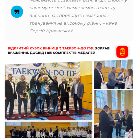
можливість розвивати різні види спорту у
нашому регіоні. Намагаємось навіть у
воєнний час проводити змагання і
тренування на високому рівні», – каже
Сергій Краєвський.