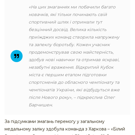
«На цих змаганнях ми побачили багато
новачків, які тільки починають свій
спортивний шлях і отримали тут
безцінний досвід. Велика кількість
приїжджих команд створила напружену
та запеклу боротьбу. Кожен учасник
продемонстрував свою майстерність,
здобув нові навички та отримав яскраві,
незабутні враження. Відкритий Кубок
міста є першим етапом підготовки
спортсменів до обласного чемпіонату та
чемпіонатів України, які відбудуться вже
після Нового року», – підкреслив Олег
Барчишен.
За підсумками змагань перемогу у загальному
медальному заліку здобула команда з Харкова – «Білий