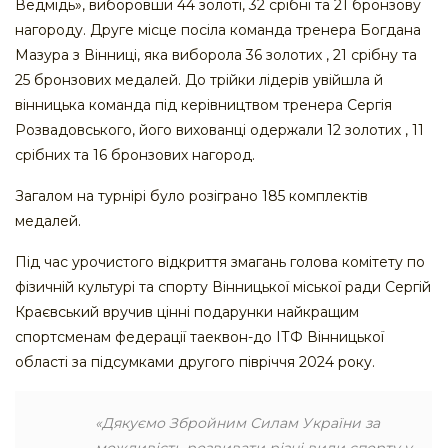
Ведмідь», виборовши 44 золоті, 32 срібні та 21 бронзову
нагороду. Друге місце посіла команда тренера Богдана
Мазура з Вінниці, яка виборола 36 золотих , 21 срібну та
25 бронзових медалей. До трійки лідерів увійшла й
вінницька команда під керівництвом тренера Сергія
Розвадовського, його вихованці одержали 12 золотих , 11
срібних та 16 бронзових нагород.
Загалом на турнірі було розіграно 185 комплектів
медалей.
Під час урочистого відкриття змагань голова комітету по
фізичній культурі та спорту Вінницької міської ради Сергій
Краєвський вручив цінні подарунки найкращим
спортсменам федерації таеквон-до ІТФ Вінницької
області за підсумками другого півріччя 2024 року.
«Дякуємо Збройним Силам України за