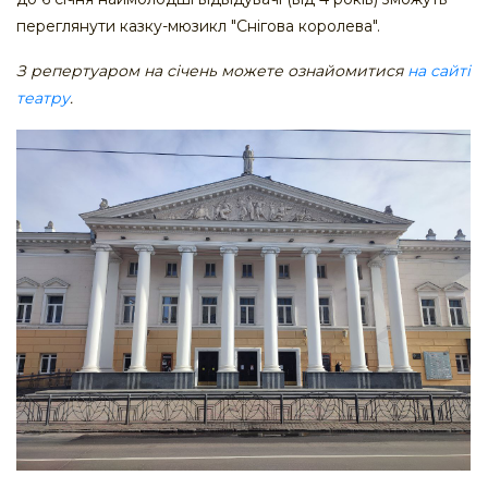
переглянути казку-мюзикл "Снігова королева".
З репертуаром на січень можете ознайомитися
на сайті
театру
.