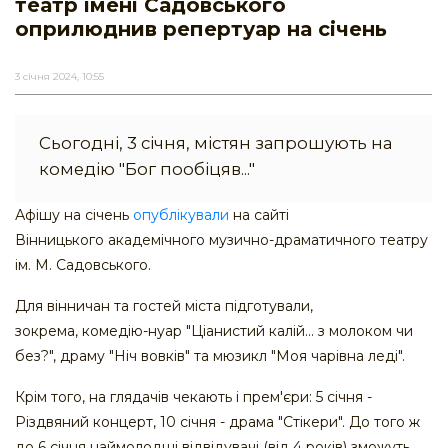
театр імені Садовського
оприлюднив репертуар на січень
3 січня 2024, 10:55
Сьогодні, 3 січня, містян запрошують на
комедію "Бог пообіцяв..."
Афішу на січень
опублікували
на сайті
Вінницького академічного музично-драматичного театру
ім. М. Садовського.
Для вінничан та гостей міста підготували,
зокрема, комедію-нуар "Ціанистий калій... з молоком чи
без?", драму "Ніч вовків" та мюзикл "Моя чарівна леді".
Крім того, на глядачів чекають і прем'єри: 5 січня -
Різдвяний концерт, 10 січня - драма "Стікери". До того ж
до 6 січня наймолодші відвідувачі (від 4 років) зможуть