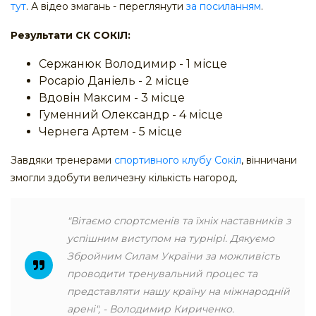
тут
. А відео змагань - переглянути
за посиланням
.
Результати СК СОКІЛ:
Сержанюк Володимир - 1 місце
Росаріо Даніель - 2 місце
Вдовін Максим - 3 місце
Гуменний Олександр - 4 місце
Чернега Артем - 5 місце
Завдяки тренерами
спортивного клубу Сокіл
, вінничани
змогли здобути величезну кількість нагород.
"Вітаємо спортсменів та їхніх наставників з
успішним виступом на турнірі. Дякуємо
Збройним Силам України за можливість
проводити тренувальний процес та
представляти нашу країну на міжнародній
арені", - Володимир Кириченко.