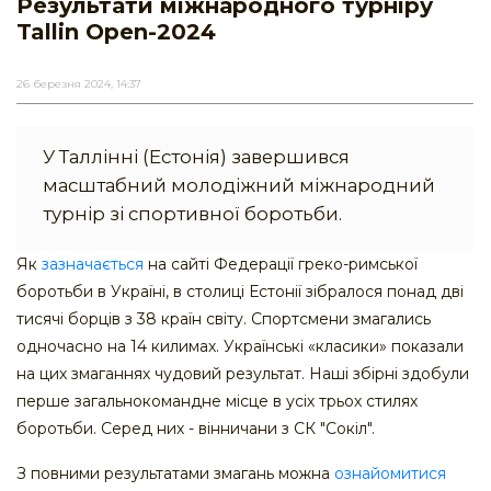
Результати міжнародного турніру
Tallin Open-2024
26 березня 2024, 14:37
У Таллінні (Естонія) завершився
масштабний молодіжний міжнародний
турнір зі спортивної боротьби.
Як
зазначається
на сайті Федерації греко-римської
боротьби в Україні, в столиці Естонії зібралося понад дві
тисячі борців з 38 країн світу. Спортсмени змагались
одночасно на 14 килимах. Українські «класики» показали
на цих змаганнях чудовий результат. Наші збірні здобули
перше загальнокомандне місце в усіх трьох стилях
боротьби. Серед них - вінничани з СК "Сокіл".
З повними результатами змагань можна
ознайомитися