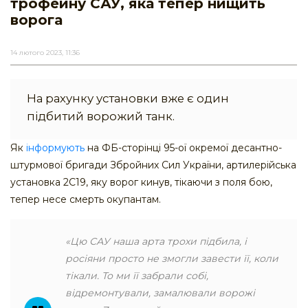
трофейну САУ, яка тепер нищить
ворога
14 лютого 2023, 11:36
На рахунку установки вже є один
підбитий ворожий танк.
Як
інформують
на ФБ-сторінці 95-ої окремої десантно-
штурмової бригади Збройних Сил України, артилерійська
установка 2С19, яку ворог кинув, тікаючи з поля бою,
тепер несе смерть окупантам.
«Цю САУ наша арта трохи підбила, і
росіяни просто не змогли завести її, коли
тікали. То ми її забрали собі,
відремонтували, замалювали ворожі