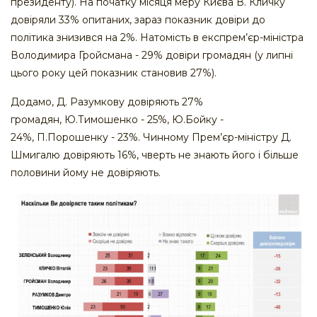
президенту). На початку місяця меру Києва В. Кличку
довіряли 33% опитаних, зараз показник довіри до
політика знизився на 2%. Натомість в експрем’єр-міністра
Володимира Гройсмана - 29% довіри громадян (у липні
цього року цей показник становив 27%).
Додамо, Д. Разумкову довіряють 27%
громадян, Ю.Тимошенко - 25%, Ю.Бойку -
24%, П.Порошенку - 23%. Чинному Прем’єр-міністру Д.
Шмигалю довіряють 16%, чверть не знають його і більше
половини йому не довіряють.