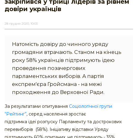
закріпився у трійці лідерів за рівнем
довіри українців
28 грудня 2020, 10:03
Натомість довіру до чинного уряду
громадяни втрачають. Станом на кінець
року 58% українців підтримують ідею
проведення позачергових
парламентських виборів. А партія
експрем'єра Гройсмана - на межі
проходження до Верховної Ради.
За результатами опитування
Соціологічної групи
“Рейтинг”
, серед населення зростає
підтримка ідеї розпуску Парламенту та дострокових
перевиборів (58%). Ініціативу відставки Уряду
підтримують 60% опитаних, не підтримують - 35%.