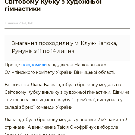
Світовому Кубку з художньої
гімнастики
15 липня 2024, 14:01
Змагання проходили у м. Клуж-Напока,
Румунія з 11 по 14 липня.
Про це
повідомили
у відділенні Національного
Олімпійського комітету України Вінницької області.
Вінничанка Діана Баєва здобула бронзову медаль на
Світовому Кубку виклику з художньої гімнастики. Дівчина
- вихованка вінницького клубу "Прем‘єра", виступала у
складі збірної команди України.
Діана здобула бронзову медаль у вправі з 2 м’ячами та 3
стрічками. А вінничанка Таїсія Онофрійчук виборола
"золото" у вправі зі стрічкою.