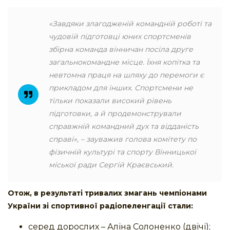
«Завдяки злагодженій командній роботі та
чудовій підготовці юних спортсменів
збірна команда вінничан посіла друге
загальнокомандне місце. Їхня копітка та
невтомна праця на шляху до перемоги є
прикладом для інших. Спортсмени не
тільки показали високий рівень
підготовки, а й продемонстрували
справжній командний дух та відданість
справі», – зауважив голова комітету по
фізичній культурі та спорту Вінницької
міської ради Сергій Краєвський.
Отож, в результаті тривалих змагань чемпіонами
України зі спортивної радіопеленгації стали:
серед дорослих – Аліна Солоненко (двічі);