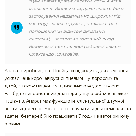
"Цей апарат врятує десятки, сотні життів
мешканців Вінниччини, адже спектр його
застосування надзвичайно широкий: під
час хірургічних втручань, а також в разі
погіршення чи відмови дихальної
системи", - наголосив головний лікар
Вінницької центральної районної лікарні
Олександр Кривов’яз.
Апарат виробництва Швейцарії підходить для лікування
ускладнень коронавірусної пневмонії у дорослих та
дітей, а також пацієнтам з дихальною недостатністю.
Він буде використаний для порятунку особливо важких
пацієнтів. Апарат має функцію інтелектуальної штучної
вентиляції легень, може застосовуватися для немовлят та
здатен безперебійно працювати 7 годин в автономному
режимі.