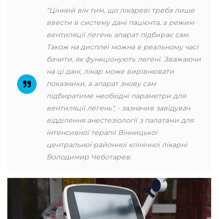
"Цінний він тим, що лікареві треба лише
ввести в систему дані пацієнта, а режим
вентиляції легень апарат підбирає сам.
Також на дисплеї можна в реальному часі
бачити, як функціонують легені. Зважаючи
на ці дані, лікар може вирівнювати
показники, а апарат знову сам
підбиратиме необхідні параметри для
вентиляції легень", - зазначив завідувач
відділення анестезіології з палатами для
інтенсивної терапії Вінницької
центральної районної клінічної лікарні
Володимир Чеботарев.