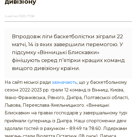
дивізіону
4 квітня 2023, 17:58
Впродовж ліги баскетболістки зіграли 22
матчі, 14 із яких завершили перемогою. У
підсумку «Вінницькі Блискавки»
фінішують серед п’ятірки кращих команд
вищого дивізіону країни.
На сайті міської ради
зазначають
, що у баскетбольному
сезоні 2022-2023 рр. грали 12 команд із Вінниці, Києва,
Івано-Франківська, Рівного, Дніпра, Полтавської області,
Львова, Переяслава-Хмельницького. «Вінницькі
Блискавки» на правах господарів у завершальному турі
приймали суперниць із Дніпра.
Наші спортсменки двічі
здолали гостей із рахунком – 89:49 та 78:60. Лідерками
змагань стали Віолетта Остапчук (18 очок), Лариса