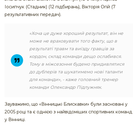
Іосипчук (Стадник) (12 підбирань), Вікторія Огій (7
результативних передач).
«Хоча це дуже хороший результат, він не
може не враховувати того факту, що в
результаті травм та виїзду гравців за
кордон, склад команди дещо ослабився.
Тому в міжсезоння будемо придивлятися
до дублерів та шукатимемо нові таланти
для команди», - каже головний тренер
команди Олександр Підлужняк.
Зауважимо, що «Вінницькі Блискавки» були засновані у
2005 році та є однією з найвідоміших спортивних команд
у Вінниці.