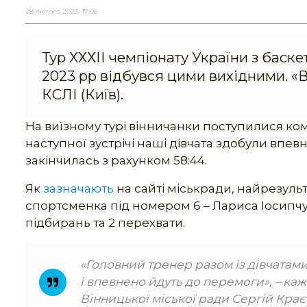
28 лютого 2023, 17:06
Тур ХХХІІ чемпіонату України з баск
2023 рр відбувся цими вихідними. 
КСЛІ (Київ).
На виїзному турі вінничанки поступилися коман
наступної зустрічі наші дівчата здобули вп
закінчилась з рахунком 58:44.
Як
зазначають
на сайті міськради, найрезуль
спортсменка під номером 6 – Лариса Іосипчук
підбирань та 2 перехвати.
«Головний тренер разом із дівчатам
і впевнено йдуть до перемоги», – каж
Вінницької міської ради Сергій Крає