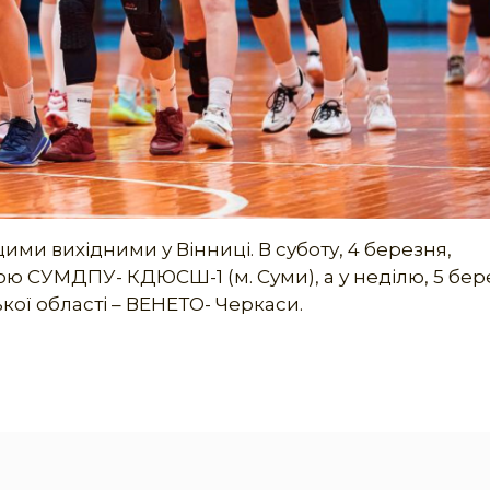
ими вихідними у Вінниці. В суботу, 4 березня,
ою СУМДПУ- КДЮСШ-1 (м. Суми), а у неділю, 5 бер
кої області – ВЕНЕТО- Черкаси.