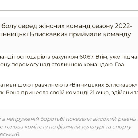
етболу серед жіночих команд сезону 2022-
«Вінницькі Блискавки» приймали команду
ді господарів із рахунком 60:67. Втім, уже під ча
евнену перемогу над столичною командою. Гра
тативнішою гравчинею із «Вінницьких Блискавок»
. Вона принесла своїй команді 21 очко, здійснила
и в напруженій боротьбі показали високий рівень
е голова комітету по фізичній культурі та спорту
вський.