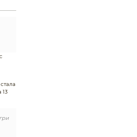
с
 стала
 13
 гри