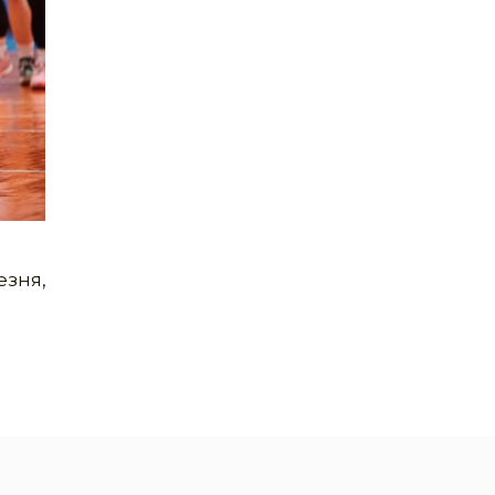
езня,