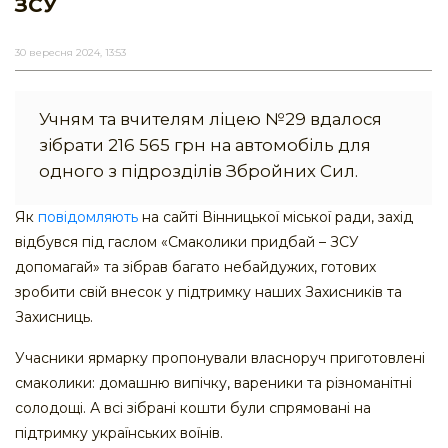
ЗСУ
30 вересня 2024, 13:53
Учням та вчителям ліцею №29 вдалося
зібрати 216 565 грн на автомобіль для
одного з підрозділів Збройних Сил.
Як
повідомляють
на сайті Вінницької міської ради, захід
відбувся під гаслом «Смаколики придбай – ЗСУ
допомагай» та зібрав багато небайдужих, готових
зробити свій внесок у підтримку наших Захисників та
Захисниць.
Учасники ярмарку пропонували власноруч приготовлені
смаколики: домашню випічку, вареники та різноманітні
солодощі. А всі зібрані кошти були спрямовані на
підтримку українських воїнів.