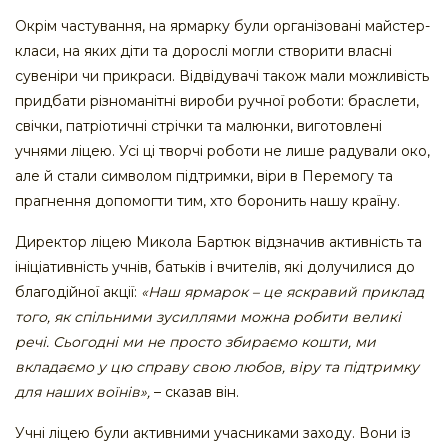
Окрім частування, на ярмарку були організовані майстер-
класи, на яких діти та дорослі могли створити власні
сувеніри чи прикраси. Відвідувачі також мали можливість
придбати різноманітні вироби ручної роботи: браслети,
свічки, патріотичні стрічки та малюнки, виготовлені
учнями ліцею. Усі ці творчі роботи не лише радували око,
але й стали символом підтримки, віри в Перемогу та
прагнення допомогти тим, хто боронить нашу країну.
Директор ліцею Микола Бартюк відзначив активність та
ініціативність учнів, батьків і вчителів, які долучилися до
благодійної акції:
«Наш ярмарок – це яскравий приклад
того, як спільними зусиллями можна робити великі
речі. Сьогодні ми не просто збираємо кошти, ми
вкладаємо у цю справу свою любов, віру та підтримку
для наших воїнів»,
– сказав він.
Учні ліцею були активними учасниками заходу. Вони із