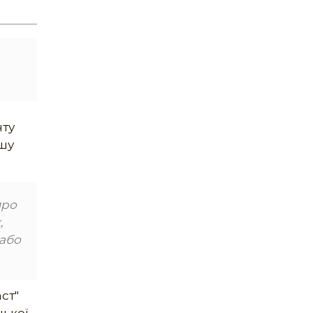
нту
ашу
про
,
 або
ст"