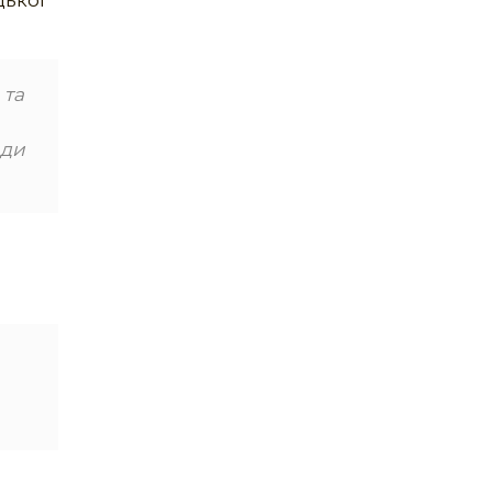
цької
 та
ади