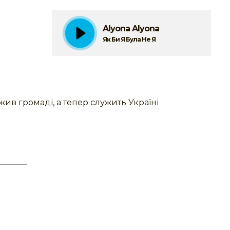
Alyona Alyona
Як Би Я Була Не Я
в громаді, а тепер служить Україні