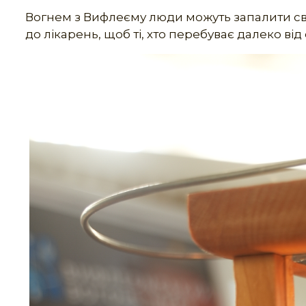
Вогнем з Вифлеєму люди можуть запалити сві
до лікарень, щоб ті, хто перебуває далеко від