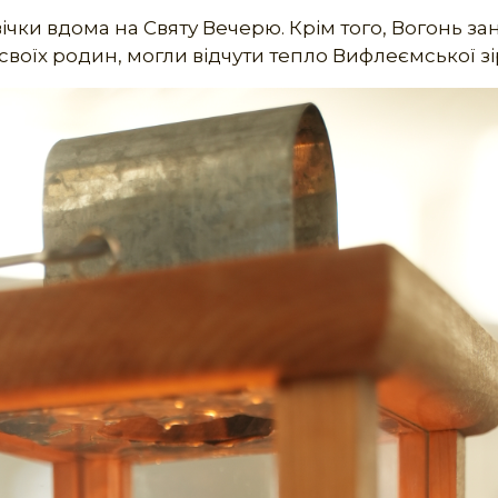
чки вдома на Святу Вечерю. Крім того, Вогонь за
 своїх родин, могли відчути тепло Вифлеємської зі