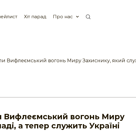
ейлист
Хіт парад
Про нас
ли Вифлеємський вогонь Миру Захиснику, який служи
и Вифлеємський вогонь Миру
ді, а тепер служить Україні