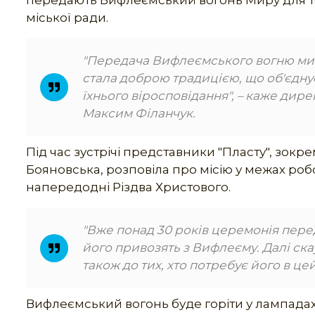
передають Вифлеємський вогонь Миру для тог
міської ради.
"Передача Вифлеємського вогню миру 
стала доброю традицією, що об'єдну
їхнього віросповідання", – каже дир
Максим Філанчук.
Під час зустрічі представники "Пласту", зок
Бояновська, розповіла про місію у межах ро
напередодні Різдва Христового.
"Вже понад 30 років церемонія перед
його привозять з Вифлеєму. Далі ска
також до тих, хто потребує його в це
Вифлеємський вогонь буде горіти у лампадах