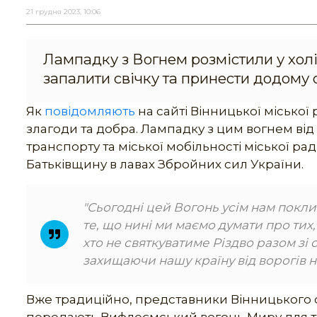
21 грудня 2023, 10:06
Лампадку з Вогнем розмістили у хол
запалити свічку та принести додому о
Як
повідомляють
на сайті Вінницької міської
злагоди та добра. Лампадку з цим вогнем ві
транспорту та міської мобільності міської ра
Батьківщину в лавах Збройних сил України.
"Сьогодні цей Вогонь усім нам поклик
те, що нині ми маємо думати про тих
хто не святкуватиме Різдво разом зі
захищаючи нашу країну від ворогів на
Вже традиційно, представники Вінницького ос