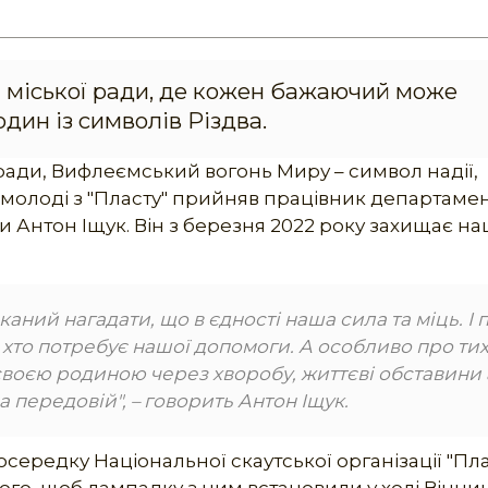
і міської ради, де кожен бажаючий може
дин із символів Різдва.
 ради, Вифлеємський вогонь Миру – символ надії,
д молоді з "Пласту" прийняв працівник департаме
ди Антон Іщук. Він з березня 2022 року захищає н
аний нагадати, що в єдності наша сила та міць. І 
, хто потребує нашої допомоги. А особливо про тих
 своєю родиною через хворобу, життєві обставини
 передовій", – говорить Антон Іщук.
ередку Національної скаутської організації "Пла