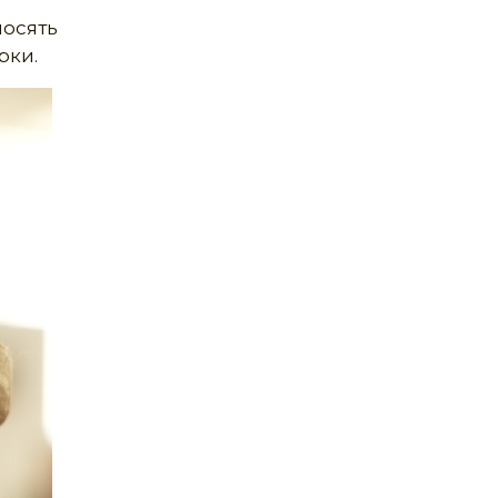
носять
рки.