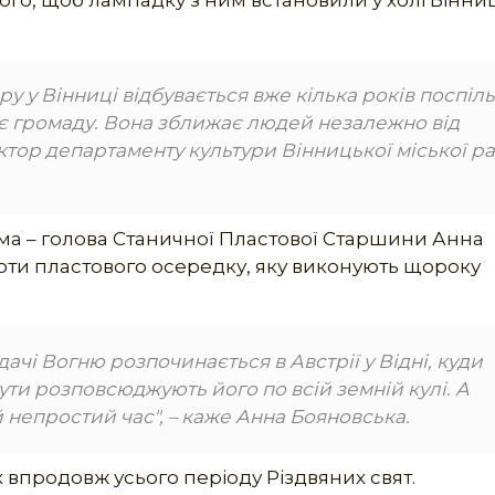
о, щоб лампадку з ним встановили у холі Вінни
у Вінниці відбувається вже кілька років поспіль
є громаду. Вона зближає людей незалежно від
ектор департаменту культури Вінницької міської р
рема – голова Станичної Пластової Старшини Анна
боти пластового осередку, яку виконують щороку
ачі Вогню розпочинається в Австрії у Відні, куди
ути розповсюджують його по всій земній кулі. А
й непростий час", – каже Анна Бояновська.
 впродовж усього періоду Різдвяних свят.