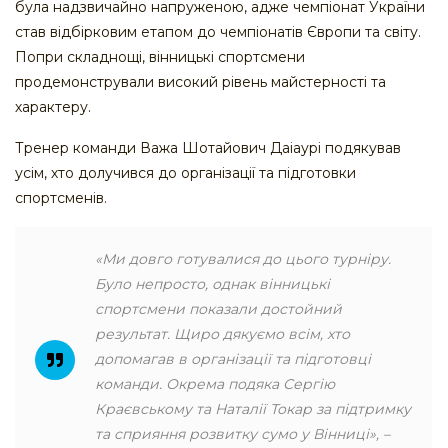
була надзвичайно напруженою, адже чемпіонат України
став відбірковим етапом до чемпіонатів Європи та світу.
Попри складнощі, вінницькі спортсмени
продемонстрували високий рівень майстерності та
характеру.
Тренер команди Важа Шотайович Даіаурі подякував
усім, хто долучився до організації та підготовки
спортсменів.
«Ми довго готувалися до цього турніру.
Було непросто, однак вінницькі
спортсмени показали достойний
результат. Щиро дякуємо всім, хто
допомагав в організації та підготовці
команди. Окрема подяка Сергію
Краєвському та Наталії Токар за підтримку
та сприяння розвитку сумо у Вінниці», –