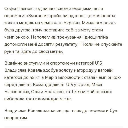
Софія Паянок поділилася своїми емоціями після
перемоги: «Змагання пройшли чудово. Це моя перша
золота медаль на чемпіонаті України. Минулого року я
була другою, тому поставила собі за мету стати
чемпіонкою. Наполегливі тренування і дисципліна
допомогли мені досягти результату. Ніколи не опускайте
руки та йдіть до своєї мети».
Відмінно виступили й спортсмени категорії U15.
Владислав Коваль здобув золоту нагороду у ваговій
категорії до 45 кг, а Марія Білохвостик стала чемпіонкою
серед дівчат. Команда дівчат U15 у складі Марії
Білохвостик, Ольги Болтаєвої та Тетяни Чайковської
виборола третє командне місце.
Владислав Коваль зазначив, що шлях до перемоги був
непростим.