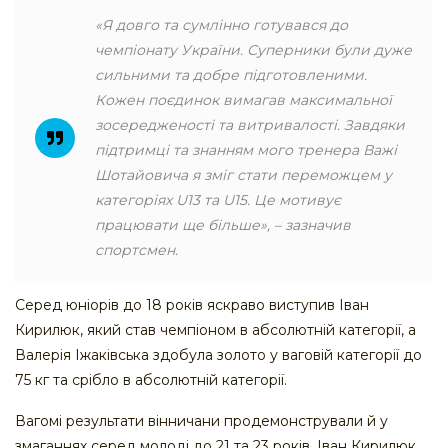
«Я довго та сумлінно готувався до
чемпіонату України. Суперники були дуже
сильними та добре підготовленими.
Кожен поєдинок вимагав максимальної
зосередженості та витривалості. Завдяки
підтримці та знанням мого тренера Важі
Шотайовича я зміг стати переможцем у
категоріях U13 та U15. Це мотивує
працювати ще більше», – зазначив
спортсмен.
Серед юніорів до 18 років яскраво виступив Іван
Кирилюк, який став чемпіоном в абсолютній категорії, а
Валерія Іжаківська здобула золото у ваговій категорії до
75 кг та срібло в абсолютній категорії.
Вагомі результати вінничани продемонстрували й у
змаганнях серед молоді до 21 та 23 років. Іван Кирилюк