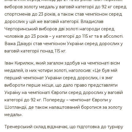
виборов золоту медаль у ваговій категорії до 92 кг серед
спортсменів до 23 років, а також став чемпіоном серед
дорослих у цій же ваговій категорії. Владислав
Черторинський виборов дві золоті нагороди серед
чоловіків до 23 років – у категорії до 115 кг та в абсолюті.
Важа Даіаурі став чемпіоном України серед дорослих у
ваговій категорії понад 115 кг.
Іван Кирилюк, який загалом здобув на чемпіонаті вісім
медалей, із них чотири золоті, наголосив: «Це був мій
перший чемпіонат України серед дорослих, і я зміг
вибороти перше місце, що дало право представляти
Україну на чемпіонаті Європи серед дорослих у ваговій
категорії до 92 кг. Попереду – чемпіонат Європи у
Шотландії, де також налаштований боротися за золоту
медаль».
Тренерський склад відзначає, що підготовка до турніру