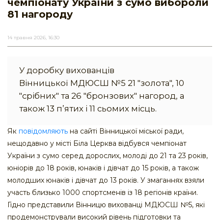
чемпіонату України з сумо вибороли
81 нагороду
14 травня 2026, 16:30
У доробку вихованців
Вінницької МДЮСШ №5 21 "золота", 10
"срібних" та 26 "бронзових" нагород, а
також 13 п’ятих і 11 сьомих місць.
Як
повідомляють
на сайті Вінницької міської ради,
нещодавно у місті Біла Церква відбувся чемпіонат
України з сумо серед дорослих, молоді до 21 та 23 років,
юніорів до 18 років, юнаків і дівчат до 15 років, а також
молодших юнаків і дівчат до 13 років. У змаганнях взяли
участь близько 1000 спортсменів із 18 регіонів країни.
Гідно представили Вінницю вихованці МДЮСШ №5, які
продемонстрували високий рівень підготовки та