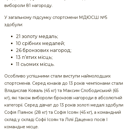
вибороли 81 нагороду.
У загальному підсумку спортсмени МДЮСШ №5
здобули:
21 золоту медаль;
10 срібних медалей;
26 бронзових нагород;
13 п’ятих місць;
11 сьомих місць.
Особливо успішними стали виступи наймолодших
спортсменів. Серед юнаків до 13 років чемпіонами стали
Владислав Коваль (45 кг) та Максим Слободиський (65
кг), які також вибороли бронзові нагороди в абсолютній
категорії. Серед дівчат до 13 років золоті медалі здобули
Софія Паянок (28 кг) та Софія Ісоян (45 кг), а командний
склад у складі Софії Ісоян та Лілії Даценко посів І
командне місце.