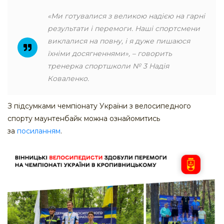
«Ми готувалися з великою надією на гарні
результати і перемоги. Наші спортсмени
виклалися на повну, і я дуже пишаюся
їхніми досягненнями», – говорить
тренерка спортшколи № 3 Надія
Коваленко.
З підсумками чемпіонату України з велосипедного
спорту маунтенбайк можна ознайомитись
за
посиланням
.