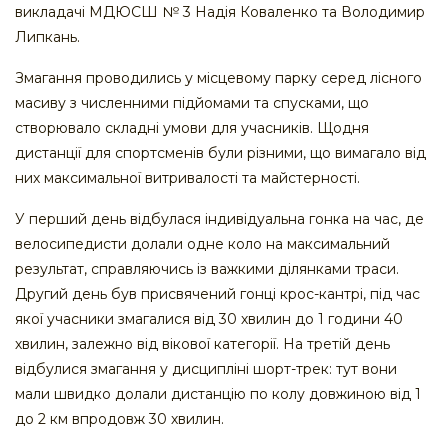
викладачі МДЮСШ № 3 Надія Коваленко та Володимир
Липкань.
Змагання проводились у місцевому парку серед лісного
масиву з численними підйомами та спусками, що
створювало складні умови для учасників. Щодня
дистанції для спортсменів були різними, що вимагало від
них максимальної витривалості та майстерності.
У перший день відбулася індивідуальна гонка на час, де
велосипедисти долали одне коло на максимальний
результат, справляючись із важкими ділянками траси.
Другий день був присвячений гонці крос-кантрі, під час
якої учасники змагалися від 30 хвилин до 1 години 40
хвилин, залежно від вікової категорії. На третій день
відбулися змагання у дисципліні шорт-трек: тут вони
мали швидко долали дистанцію по колу довжиною від 1
до 2 км впродовж 30 хвилин.