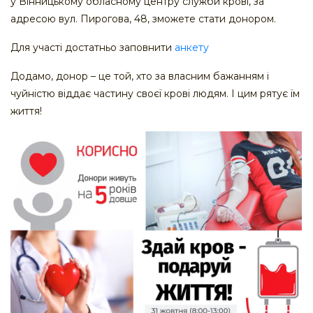
у Вінницькому обласному центру служби крові, за
адресою вул. Пирогова, 48, зможете стати донором.
Для участі достатньо заповнити
анкету
Додамо, донор – це той, хто за власним бажанням і
чуйністю віддає частину своєї крові людям. І цим рятує їм
життя!