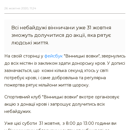
26 жовтня 2020, 11:24
Всі небайдужі вінничани уже 31 жовтня
зможуть долучитися до акції, яка рятує
людські життя.
На своїй сторінці у
фейсбук
"Вінницькі вовки", звернулись
до всіх містян із закликом здати донорську кров. У дописі
зазначається, що кожні кілька секунд хтось у світі
потребує крові, і саме добровільна та регулярна
пожертва рятує мільйони життів щороку.
Спортивний клуб "Вінницькі вовки" вкотре організовує
акцію з донації крові і запрошує долучитись всіх
небайдужих.
Уже цієї суботи 31 жовтня, з 8:00 до 13:00 години ви