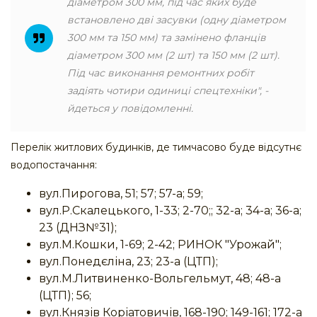
діаметром 300 мм, під час яких буде
встановлено дві засувки (одну діаметром
300 мм та 150 мм) та замінено фланців
діаметром 300 мм (2 шт) та 150 мм (2 шт).
Під час виконання ремонтних робіт
задіять чотири одиниці спецтехніки", -
йдеться у повідомленні.
Перелік житлових будинків, де тимчасово буде відсутнє
водопостачання:
вул.Пирогова, 51; 57; 57-а; 59;
вул.Р.Скалецького, 1-33; 2-70;; 32-а; 34-а; 36-а;
23 (ДНЗ№31);
вул.М.Кошки, 1-69; 2-42; РИНОК "Урожай";
вул.Понедєліна, 23; 23-а (ЦТП);
вул.М.Литвиненко-Вольгельмут, 48; 48-а
(ЦТП); 56;
вул.Князів Коріатовичів, 168-190; 149-161; 172-а