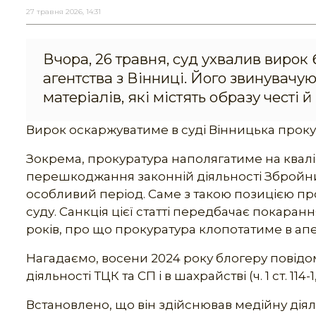
27 травня 2026, 14:31
Вчора, 26 травня, суд ухвалив вирок
агентства з Вінниці. Його звинувачую
матеріалів, які містять образу честі 
Вирок оскаржуватиме в суді Вінницька прок
Зокрема, прокуратура наполягатиме на кваліфіка
перешкоджання законній діяльності Збройни
особливий період. Саме з такою позицією пр
суду. Санкція цієї статті передбачає покаранн
років, про що прокуратура клопотатиме в апе
Нагадаємо, восени 2024 року блогеру повід
діяльності ТЦК та СП і в шахрайстві (ч. 1 ст. 114-1, 
Встановлено, що він здійснював медійну діяль