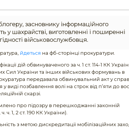
 блогеру, засновнику інформаційного
ть у шахрайстві, виготовленні і поширенні
й гідності військовослужбовця.
уратура,
йдеться
на фб-сторінці прокуратури.
ції дій обвинуваченого за ч. 1 ст. 114-1 КК Україн
х Сил України та інших військових формувань в
окуратура передавала обвинувальний акт у справ
я у виді позбавлення волі на строк від п’яти до в
ляційній скарзі.
омлено про підозру в перешкоджанні законній
ч. ч. 1, 2 ст. 190 КК України).
ність з метою дискредитації мобілізаційних заход