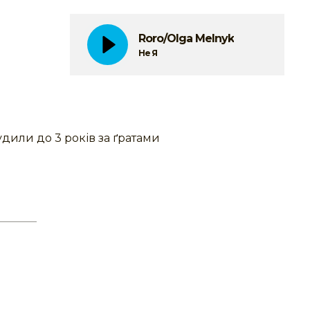
Roro/Olga Melnyk
Не Я
дили до 3 років за ґратами