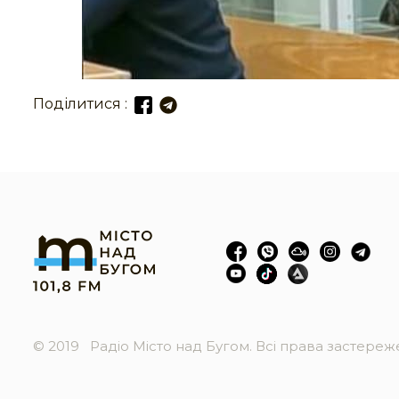
Поділитися :
© 2019
Радіо Місто над Бугом. Всі права застере