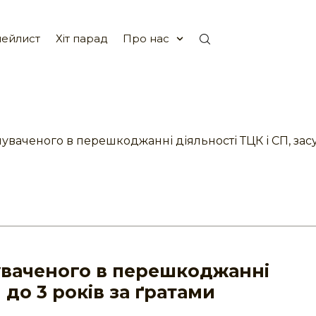
ейлист
Хіт парад
Про нас
уваченого в перешкоджанні діяльності ТЦК і СП, засу
уваченого в перешкоджанні
 до 3 років за ґратами