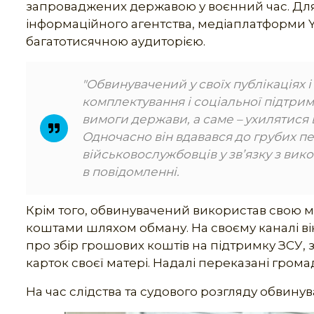
запроваджених державою у воєнний час. Для
інформаційного агентства, медіаплатформи Yo
багатотисячною аудиторією.
"Обвинувачений у своїх публікаціях 
комплектування і соціальної підтри
вимоги держави, а саме – ухилятися в
Одночасно він вдавався до грубих пе
військовослужбовців у зв’язку з вик
в повідомленні.
Крім того, обвинувачений використав свою м
коштами шляхом обману. На своєму каналі в
про збір грошових коштів на підтримку ЗСУ, 
карток своєї матері. Надалі переказані гром
На час слідства та судового розгляду обвину