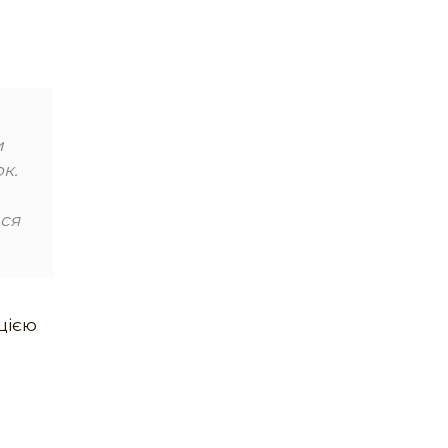
и
к.
ься
цією