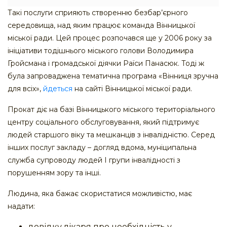
Такі послуги сприяють створенню безбар’єрного
середовища, над яким працює команда Вінницької
міської ради. Цей процес розпочався ще у 2006 року за
ініціативи тодішнього міського голови Володимира
Гройсмана і громадської діячки Раїси Панасюк. Тоді ж
була запроваджена тематична програма «Вінниця зручна
для всіх»,
йдеться
на сайті Вінницької міської ради.
Прокат діє на базі Вінницького міського територіального
центру соціального обслуговування, який підтримує
людей старшого віку та мешканців з інвалідністю. Серед
інших послуг закладу – догляд вдома, муніципальна
служба супроводу людей І групи інвалідності з
порушенням зору та інші.
Людина, яка бажає скористатися можливістю, має
надати:
довідку лікаря про необхідність у