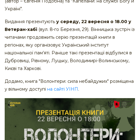
(автор – Євгенія Подобна) та "Капелани: на службі Богу й
Україні".
Видання презентують
у середу, 22 вересня о 18.00 у
Ветеран-хабі
(вул. 8-го Березня, 29). Вінницька зустріч із
читачами продовжить серію презентацій книги в
регіонах, яку організовує Український інститут
національної пам’яті. Раніше такі презентації відбулися в
Дубровиці, Рівному, Луцьку, Володимирі-Волинському,
Києві та Харкові.
Додамо, книга "Волонтери: сила небайдужих" розміщена
у вільному доступі
на сайті УІНП
.