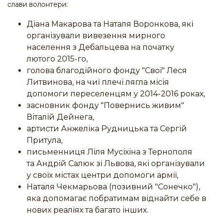
слави волонтери:
Діана Макарова та Наталя Воронкова, які
організували вивезення мирного
населення з Дебальцева на початку
лютого 2015-го,
голова благодійного фонду "Свої" Леся
Литвинова, на чиї плечі лягла місія
допомоги переселенцям у 2014-2016 роках,
засновник фонду "Повернись живим"
Віталій Дейнега,
артисти Анжеліка Рудницька та Сергій
Притула,
письменниця Ліля Мусіхіна з Тернополя
та Андрій Салюк зі Львова, які організували
у своїх містах центри допомоги армії,
Наталя Чекмарьова (позивний "Сонечко"),
яка допомагає побратимам віднайти себе в
нових реаліях та багато інших.