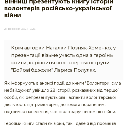
Вінниці презентують книгу історій
волонтерів російсько-української
війни
21 вересня 2021, 13:25
Крім авторки Наталки Позняк-Хоменко, у
презентації візьме участь одна з героїнь
книги, керівниця волонтерської групи
"Бойові бджоли" Лариса Полулях.
Як інформують в анонсі події, до книги "Волонтери: сила
небайдужих" увійшло 28 історій, розказаних від першої
особи, які репрезентують різні аспекти волонтерської
діяльності: підтримка армії, допомога пораненим,
підтримка населення, яке стало заручником цієї війни.
Героями книги стали як зірки, так і далекі від променів