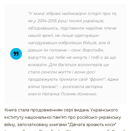
"У книзі зібрані неймовірні історії про те,
як у 2014-2015 році тисячі українців,
об’єднавшись, підставили надійне плече
нашій армії, не лише одягнувши-
нагодувавши-озброївши бійців, але й
давши їм головне – сенс боротьби,
відчуття, що тебе не кинуть і тобі є за що
воювати. Для багатьох волонтерів це
стало сенсом життя і вони досі
продовжують тримати свій "фронт". Адже
війна триває", – розповіла авторка
книги Наталка Позняк-Хоменко.
Книга стала продовженням серії видань Українського
інституту національної пам’яті про російсько-українську
війну, започатковану книгами "Дівчата зрізають коси"