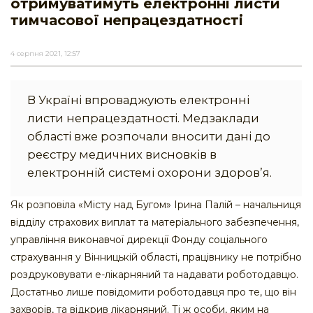
отримуватимуть електронні листи
тимчасової непрацездатності
4 серпня 2021, 12:57
В Україні впроваджують електронні
листи непрацездатності. Медзаклади
області вже розпочали вносити дані до
реєстру медичних висновків в
електронній системі охорони здоров’я.
Як розповіла «Місту над Бугом» Ірина Палій – начальниця
відділу страхових виплат та матеріального забезпечення,
управління виконавчої дирекції Фонду соціального
страхування у Вінницькій області, працівнику не потрібно
роздруковувати е-лікарняний та надавати роботодавцю.
Достатньо лише повідомити роботодавця про те, що він
захворів, та відкрив лікарняний. Ті ж особи, яким на