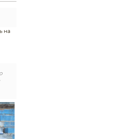
ь на
о