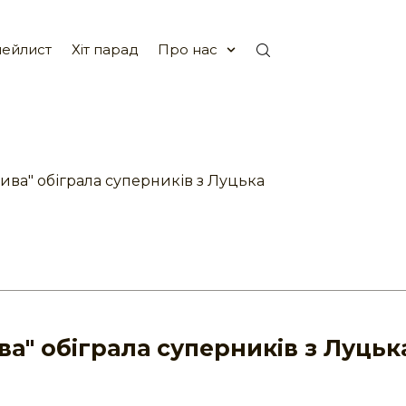
ейлист
Хіт парад
Про нас
ива" обіграла суперників з Луцька
ва" обіграла суперників з Луцьк