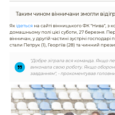
Таким чином вінничани змогли відіг
Як
ідеться
на сайті вінницького ФК "Нива", з 
домашньому полі цієї суботи, 27 березня. Пе
вінничан, у другій частині зустрічі господарі
стали Петрук (1), Георгіїв (28) та чинний през
"Добре зіграла вся команда. Якщо пе
виконала свою роботу. Якщо оборона
завданням", - прокоментував головн