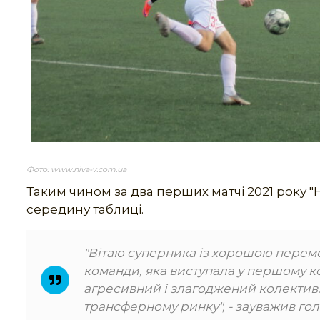
Фото: www.niva-v.com.ua
Таким чином за два перших матчі 2021 року "Ни
середину таблиці.
"Вітаю суперника із хорошою перемо
команди, яка виступала у першому кол
агресивний і злагоджений колектив
трансферному ринку", - зауважив го