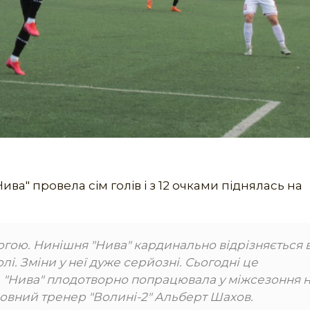
ва" провела сім голів і з 12 очками піднялась на
гою. Нинішня "Нива" кардинально відрізняється в
і. Зміни у неї дуже серйозні. Сьогодні це
. "Нива" плодотворно попрацювала у міжсезоння 
ловний тренер "Волині-2" Альберт Шахов.