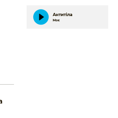
Антитіла
Моє
а