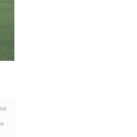
ід
на