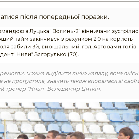
ратися після попередньої поразки.
командою з Луцька "Волинь-2" вінничани зустрілис
рший тайм закінчився з рахунком 2:0 на користь
 поля забили 3й, вирішальний, гол. Авторами голів
идент "Ниви" Загорулько (70).
ремогли, можна виділити лінію нападу, вона якісн
 не пропустила, значить також впоралася зі своїм
ий тренер "Ниви" Володимир Циткін.