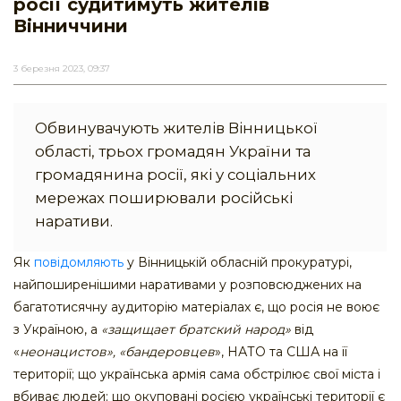
росії судитимуть жителів
Вінниччини
3 березня 2023, 09:37
Обвинувачують жителів Вінницької
області, трьох громадян України та
громадянина росії, які у соціальних
мережах поширювали російські
наративи.
Як
повідомляють
у Вінницькій обласній прокуратурі,
найпоширенішими наративами у розповсюджених на
багатотисячну аудиторію матеріалах є, що росія не воює
з Україною, а
«защищает братский народ»
від
«
неонацистов», «бандеровцев
», НАТО та США на її
території; що українська армія сама обстрілює свої міста і
вбиває людей; що окуповані росією українські території є