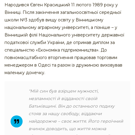
Народився Євген Красицький 11 лютого 1989 року у
Вінниці. Після закінчення загальноосвітньої середньої
школи №3 здобув вищу освіту у Вінницькому
національному аграрному університеті, а пізніше – у
Вінницькій філії Національного університету державної
податкової служби України, де отримав диплом за
спеціальністю «Економіка підприємництва». До
повномасштабного вторгнення працював торговим
менеджером в Одесі та разом із дружиною виховував
маленьку донечку.
"Мій син був взірцем мужності,
незламності й відданості своїй
Батьківщині. Він до останнього подиху
стояв за нашу свободу, віддаючи
найдорожче – своє життя. Його героїчний
вчинок доводить, що життя можна