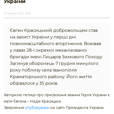
України
19 травня 2025, 14:00
Євген Красицький добровольцем став
на захист України у перші дні
повномасштабного вторгнення. Воював
у лавах 28-ї окремої механізованої
бригади імені Лицарів Зимового Походу.
Загинув оборонець 7 грудня минулого
року поблизу села Іванопілля
Краматорського району. Його життя
обірвалося у 35 років.
Авторкою петиції про присвоєння звання Героя України є
мати Євгена – Надія Красицька.
Звернення
опублікували
на сайті Президента України.