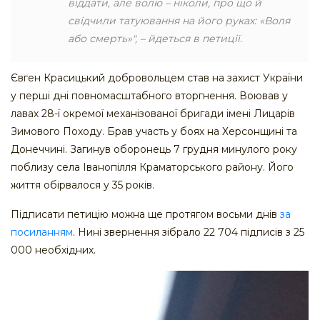
віддати, але волю – ніколи, про що й
свідчили татуювання на його руках: «Воля
або смерть»", – йдеться в петиції.
Євген Красицький добровольцем став на захист України
у перші дні повномасштабного вторгнення. Воював у
лавах 28-ї окремої механізованої бригади імені Лицарів
Зимового Походу. Брав участь у боях на Херсонщині та
Донеччині. Загинув оборонець 7 грудня минулого року
поблизу села Іванопілля Краматорського району. Його
життя обірвалося у 35 років.
Підписати петицію можна ще протягом восьми днів
за
посиланням
. Нині звернення зібрало 22 704 підписів з 25
000 необхідних.