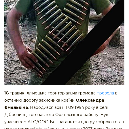
18 травня Іллінецька територіальна громада
провела
в
останню дорогу захисника країни
Олександра
Ємелькіна
. Народився воїн 11.09.1994 року в селі
Дібровинці тогочасного Оратівського району. Був
учасником АТО/ООС. Без вагань взяв до рук зброю і став
на захист своєї рідної землі в лютому 2023 року. Загинув