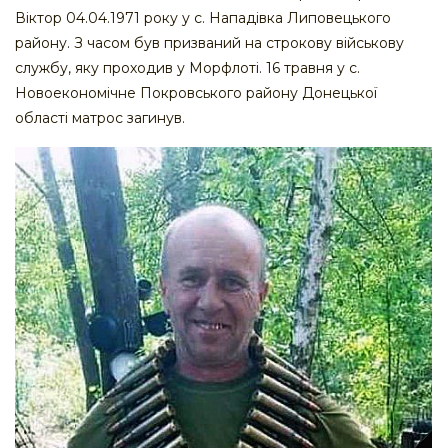
Віктор 04.04.1971 року у с. Нападівка Липовецького
району. З часом був призваний на строкову військову
службу, яку проходив у Морфлоті. 16 травня у с.
Новоекономічне Покровського району Донецької
області матрос загинув.