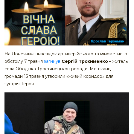
На Донеччині внаслідок артилерійського та мінометного
обстрілу 7 травня
загинув
Сергій Трохименко
– житель
села Ободівка Тростянецької громади. Мешканці
громади 13 травня утворили «живий коридор» для
зустрічі Героя.