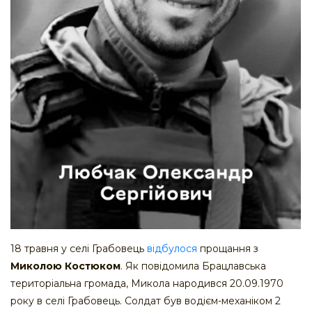
18 травня у селі Грабовець
відбулося
прощання з
Миколою Костюком
. Як повідомила Брацлавська
територіальна громада, Микола народився 20.09.1970
року в селі Грабовець. Солдат був водієм-механіком 2