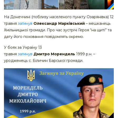
На Донеччині (поблизу населеного пункту Озарянівка) 12
травня
загинув
Олександр Марківський
– мешканець
Хмільницької громади. Про час зустрічі Героя “на щиті” та
дату його поховання повідомлять окремо.
У боях за Україну 13
травня
загинув
Дмитро Морендель
1999 р.н. –
уродженець с. Біличин Барської громади.