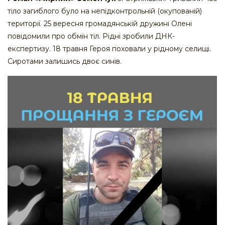
тіло загиблого було на непідконтрольній (окупованій)
території. 25 вересня громадянській дружині Олені
повідомили про обмін тіл. Рідні зробили ДНК-
експертизу. 18 травня Героя поховали у рідному селищі.
Сиротами залишись двоє синів.