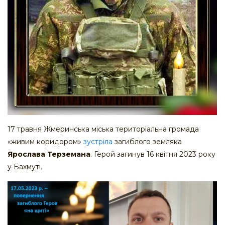
17 травня Жмеринська міська територіальна громада
«живим коридором»
зустріла
загиблого земляка
Ярослава Терземана
. Герой загинув 16 квітня 2023 року
у Бахмуті.