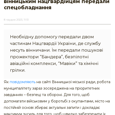
вінницьким нацгвардійцям передали
спецобладнання
8 грудня 2023, 11:13
Необхідну допомогу передали двом
частинам Нацгвардії України, де службу
несуть вінничани. Їм передали пошукові
прожектори “Бандера”, безпілотні
авіаційні комплекси, “Мавіки” та хімічні
грілки.
Як
повідомляють
на сайті Вінницької міської ради, робота
муніципалітету зараз зосереджена на пріоритетних
завданнях – безпеці та обороні. Для того, щоб
допомагати військовим у боротьбі з окупантами, місто на
постійній основі збирає актуальні запити і докладає
максимум зусиль для того, щоб швидко забезпечити їх