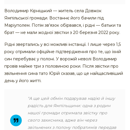
Володимир Кірніцький — житель села Довжок
Ямпільської громади. Востаннє його бачили під
Маріуполем. Потім зв’язок обірвався, і рідні — батьки та
брат — не мали жодної звістки з 20 березня 2022 року.
Рідні звертались у всі можливі інстанції. І лише через 1,5
року отримали офіційне підтвердження про те, що їхній
син перебуває у полоні. У ворожій неволі Володимир
провів майже три з половиною роки. Після звістки про
звільнення сина тато Юрій сказав, що це найщасливіший
день у його житті.
"А ще цей обмін подарував надію й іншу
радість для Ямпільщини: одна з родин
нашої громади отримала звістку про
свого захисника, адже він через
звільнених з полону побратимів передав