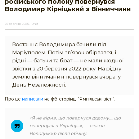
російського полону повернувся
Володимир Кірніцький з Вінниччини
25 серпня 2025, 10:49
Востаннє Володимира бачили під
Маріуполем. Потім зв’язок обірвався, і
рідні — батьки та брат — не мали жодної
звістки з 20 березня 2022 року. На рідну
землю вінничанин повернувся вчора, у
День Незалежності.
Про це
написали
на фб-сторінці "Ямпільські вісті".
«Я не вірив, що повернуся додому…, що
повернуся в Україну…», — сказав
Володимир після обміну.