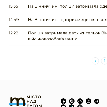
15:35
На Вінниччині поліція затримала оде
14:49
На Вінниччині підприємець відшкод
12:22
Поліція затримала двох жительок В
військовозобов'язаних
‹
1