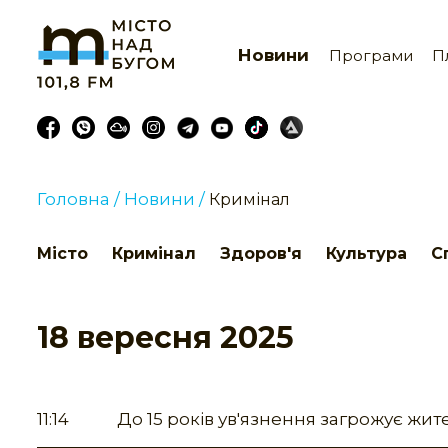
Новини
Програми
П
Головна /
Новини /
Кримінал
Місто
Кримінал
Здоров'я
Культура
С
18 вересня 2025
11:14
До 15 років ув'язнення загрожує жи