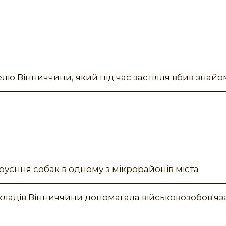
елю Вінниччини, який під час застілля вбив знай
труєння собак в одному з мікрорайонів міста
кладів Вінниччини допомагала військовозобов'я