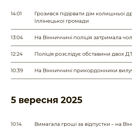
14:01
Грозився підірвати дім колишньої д
Іллінецької громади
13:04
На Вінниччині поліція затримала чол
12:24
Поліція розслідує обставини двох Д
10:39
На Вінниччині прикордонники вилуч
5 вересня 2025
10:14
Вимагала гроші за відпустки – на В