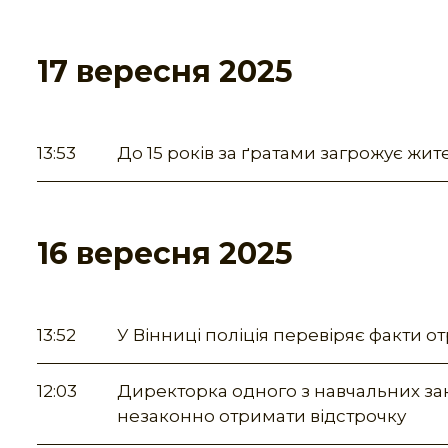
17 вересня 2025
13:53
До 15 років за ґратами загрожує жит
16 вересня 2025
13:52
У Вінниці поліція перевіряє факти о
12:03
Директорка одного з навчальних за
незаконно отримати відстрочку