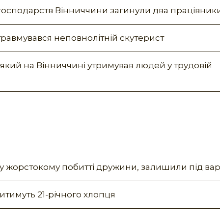
 господарств Вінниччини загинули два працівник
 травмувався неповнолітній скутерист
який на Вінниччині утримував людей у трудовій
у жорстокому побитті дружини, залишили під ва
дитимуть 21-річного хлопця