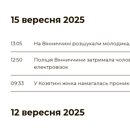
15 вересня 2025
13:05
На Вінниччині розшукали молодика
12:50
Поліція Вінниччини затримала чоловік
електровізок
09:33
У Козятині жінка намагалась проник
12 вересня 2025