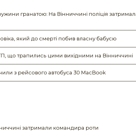
ружини гранатою: На Вінниччині поліція затрима
овіка, який до смерті побив власну бабусю
ТП, що трапились цими вихідними на Вінниччині
или з рейсового автобуса 30 MacBook
інниччині затримали командира роти