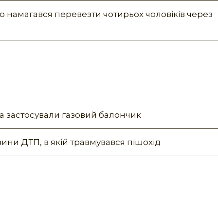
 намагався перевезти чотирьох чоловіків через
та застосували газовий балончик
ини ДТП, в якій травмувався пішохід