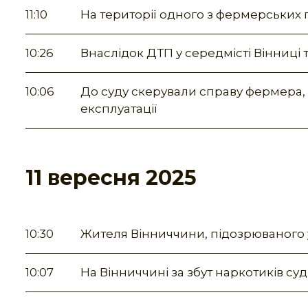
11:10
На території одного з фермерських
10:26
Внаслідок ДТП у середмісті Вінниці
10:06
До суду скерували справу фермера, 
експлуатації
11 вересня 2025
10:30
Жителя Вінниччини, підозрюваного 
10:07
На Вінниччині за збут наркотиків су