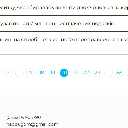
ситку, яка збиралась вивезти двох чоловіків за к
ував понад 7 млн грн несплачених податків
інниці на спробі незаконного переправлення за 
2
...
17
18
19
20
21
22
23
...
69
(0432) 67-04-90
nadbugom@gmail.com