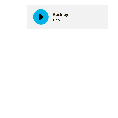
Kadnay
Тіло