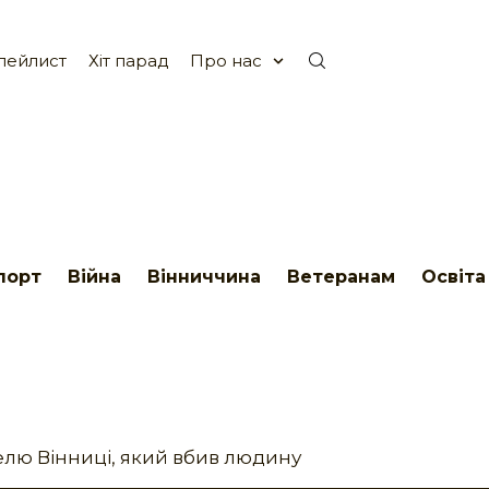
лейлист
Хіт парад
Про нас
порт
Війна
Вінниччина
Ветеранам
Освіта
телю Вінниці, який вбив людину