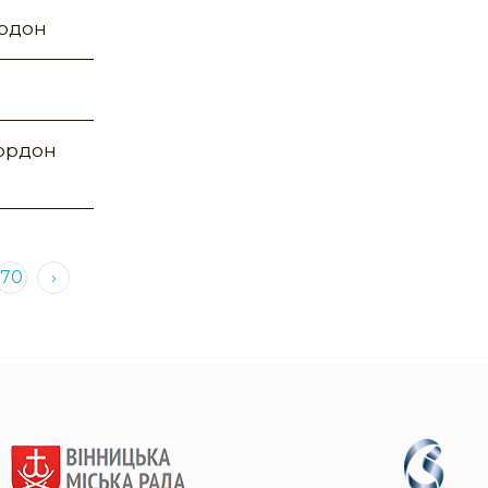
ордон
кордон
70
›