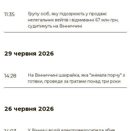
Групу осіб, яку підозрюють у продажі
11:35
нелегальних вейпів і відмиванні 67 млн грн,
судитимуть на Вінниччині
29 червня 2026
На Вінниччині шахрайка, яка "знімала порчу" з
14:28
готівки, проведе за ґратами понад три роки
26 червня 2026
У Вінниці водій електровелосипеда збив