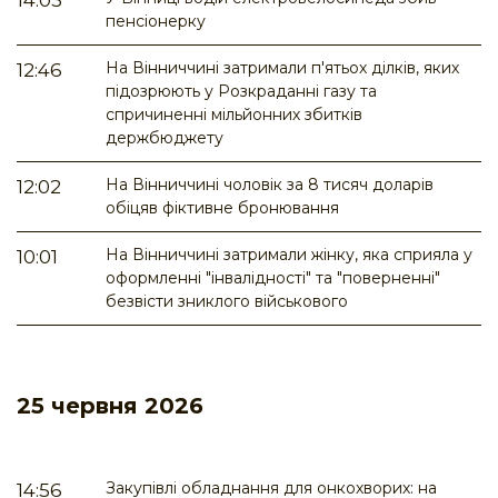
14:03
пенсіонерку
На Вінниччині затримали п'ятьох ділків, яких
12:46
підозрюють у Розкраданні газу та
спричиненні мільйонних збитків
держбюджету
На Вінниччині чоловік за 8 тисяч доларів
12:02
обіцяв фіктивне бронювання
На Вінниччині затримали жінку, яка сприяла у
10:01
оформленні "інвалідності" та "поверненні"
безвісти зниклого військового
25 червня 2026
Закупівлі обладнання для онкохворих: на
14:56