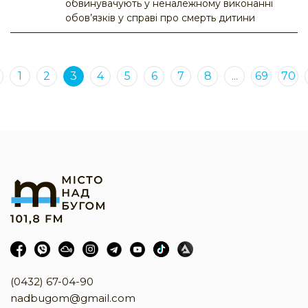
обвинувачують у неналежному виконанні
обов’язків у справі про смерть дитини
1
2
3
4
5
6
7
8
...
69
70
(0432) 67-04-90
nadbugom@gmail.com