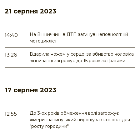
21 серпня 2023
На Вінниччині в ДТП загинув неповнолітній
14:40
мотоцикліст
Вдарила ножем у серце: за вбивство чоловіка
13:26
вінничанці загрожує до 15 років за ґратами
17 серпня 2023
До 3-ох років обмеження волі загрожує
12:55
жмеринчанину, який вирощував коноплі для
"росту городини"