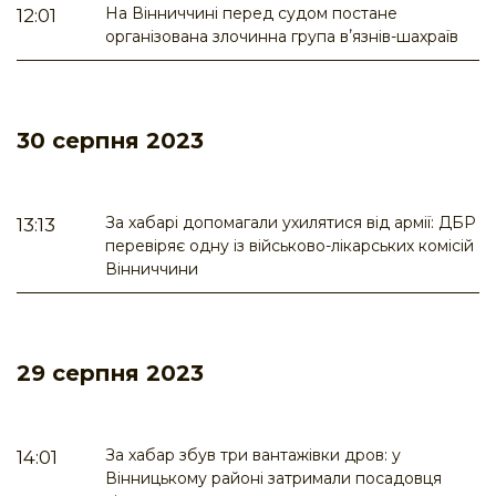
На Вінниччині перед судом постане
12:01
організована злочинна група вʼязнів-шахраїв
30 серпня 2023
За хабарі допомагали ухилятися від армії: ДБР
13:13
перевіряє одну із військово-лікарських комісій
Вінниччини
29 серпня 2023
За хабар збув три вантажівки дров: у
14:01
Вінницькому районі затримали посадовця