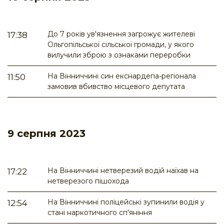
До 7 років ув'язнення загрожує жителеві
17:38
Ольгопільської сільської громади, у якого
вилучили зброю з ознаками переробки
На Вінниччині син екснардепа-регіонала
11:50
замовив вбивство місцевого депутата
9 серпня 2023
На Вінниччині нетверезий водій наїхав на
17:22
нетверезого пішохода
На Вінниччині поліцейські зупинили водія у
12:54
стані наркотичного сп'яніння