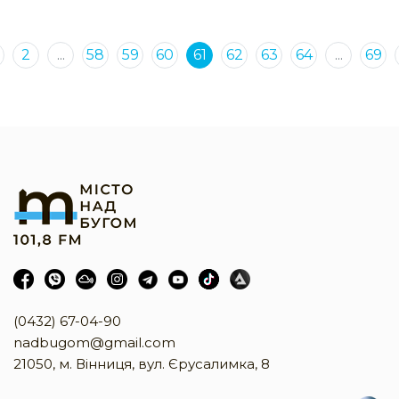
2
...
58
59
60
61
62
63
64
...
69
(0432) 67-04-90
nadbugom@gmail.com
21050, м. Вінниця, вул. Єрусалимка, 8