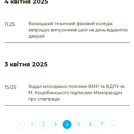
4 квітня 2025
Вінницький технічний фаховий коледж
11:25
запрошує випускників шкіл на день відкритих
дверей
3 квітня 2025
Відділ молодіжної політики ВМР та ВДПУ ім.
15:05
М. Коцюбинського підписали Меморандум
про співпрацю
‹
1
2
3
4
5
6
7
›