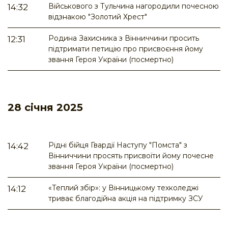
Військового з Тульчина нагородили почесною
14:32
відзнакою "Золотий Хрест"
Родина Захисника з Вінниччини просить
12:31
підтримати петицію про присвоєння йому
звання Героя України (посмертно)
28 січня 2025
Рідні бійця Гвардії Наступу "Помста" з
14:42
Вінниччини просять присвоїти йому почесне
звання Героя України (посмертно)
«Теплий збір»: у Вінницькому техколеджі
14:12
триває благодійна акція на підтримку ЗСУ