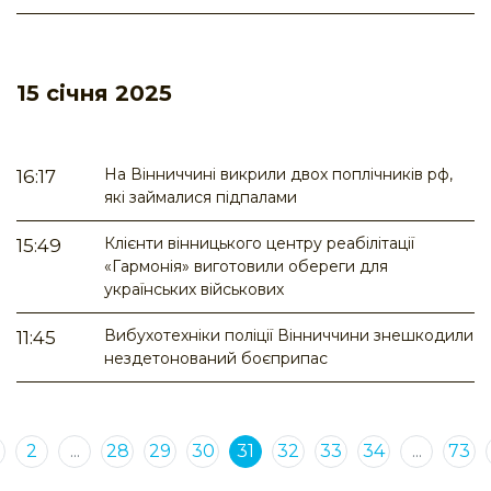
15 січня 2025
На Вінниччині викрили двох поплічників рф,
16:17
які займалися підпалами
Клієнти вінницького центру реабілітації
15:49
«Гармонія» виготовили обереги для
українських військових
Вибухотехніки поліції Вінниччини знешкодили
11:45
нездетонований боєприпас
2
...
28
29
30
31
32
33
34
...
73