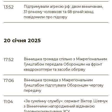
Підтримували агресію рф: двом вінничанам,
13:52
31-річному чоловікові та 68-річній жінці,
повідомили про підозру
20 січня 2025
Вінницька громада спільно з Міжрегіональним
17:52
Гумштабом передала Оборонцям на фронт
квадрокоптери та засоби обігріву
Вінницька громада з Міжрегіональним
17:06
Гумштабом підготувала Оборонцям чергову
передачу
«За сумлінну службу»: сержант Віктор Шевчук
11:04
з Вінниччини нагороджений відзнакою
Головнокомандувача ЗСУ