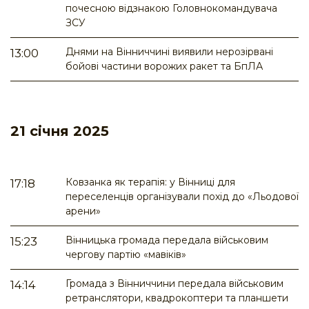
почесною відзнакою Головнокомандувача
ЗСУ
Днями на Вінниччині виявили нерозірвані
13:00
бойові частини ворожих ракет та БпЛА
21 січня 2025
Ковзанка як терапія: у Вінниці для
17:18
переселенців організували похід до «Льодової
арени»
Вінницька громада передала військовим
15:23
чергову партію «мавіків»
Громада з Вінниччини передала військовим
14:14
ретранслятори, квадрокоптери та планшети