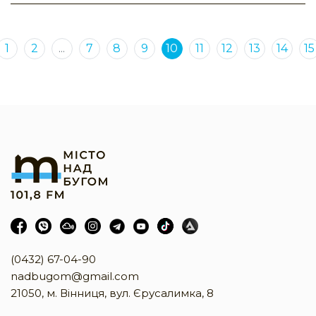
1
2
...
7
8
9
10
11
12
13
14
15
(0432) 67-04-90
nadbugom@gmail.com
21050, м. Вінниця, вул. Єрусалимка, 8