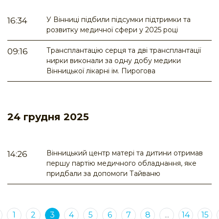
У Вінниці підбили підсумки підтримки та
16:34
розвитку медичної сфери у 2025 році
Трансплантацію серця та дві трансплантації
09:16
нирки виконали за одну добу медики
Вінницької лікарні ім. Пирогова
24 грудня 2025
Вінницький центр матері та дитини отримав
14:26
першу партію медичного обладнання, яке
придбали за допомоги Тайваню
1
2
3
4
5
6
7
8
...
14
15