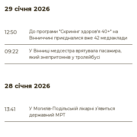
29 січня 2026
До програми "Скринінг здоров'я 40+" на
12:50
Вінниччині приєдналися вже 42 медзаклади
У Вінниці медсестра врятувала пасажира,
09:22
який знепритомнів у тролейбусі
28 січня 2026
У Могилів-Подільській лікарні зʼявиться
13:41
державний МРТ