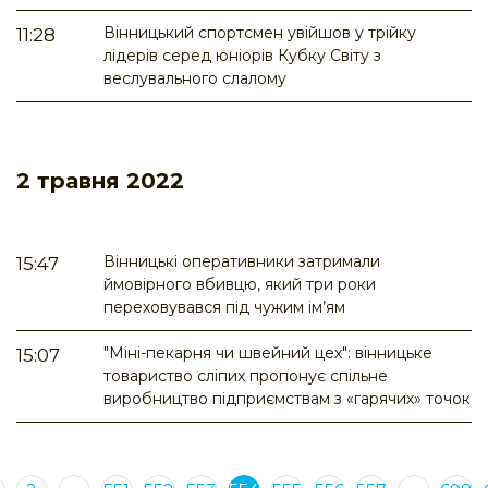
Вінницький спортсмен увійшов у трійку
11:28
лідерів серед юніорів Кубку Світу з
веслувального слалому
2 травня 2022
Вінницькі оперативники затримали
15:47
ймовірного вбивцю, який три роки
переховувався під чужим ім’ям
"Міні-пекарня чи швейний цех": вінницьке
15:07
товариство сліпих пропонує спільне
виробництво підприємствам з «гарячих» точок