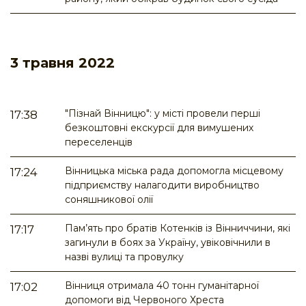
3 травня 2022
"Пізнай Вінницю": у місті провели перші
17:38
безкоштовні екскурсії для вимушених
переселенців
Вінницька міська рада допомогла місцевому
17:24
підприємству налагодити виробництво
соняшникової олії
Пам’ять про братів Котенків із Вінниччини, які
17:17
загинули в боях за Україну, увіковічнили в
назві вулиці та провулку
Вінниця отримала 40 тонн гуманітарної
17:02
допомоги від Червоного Хреста