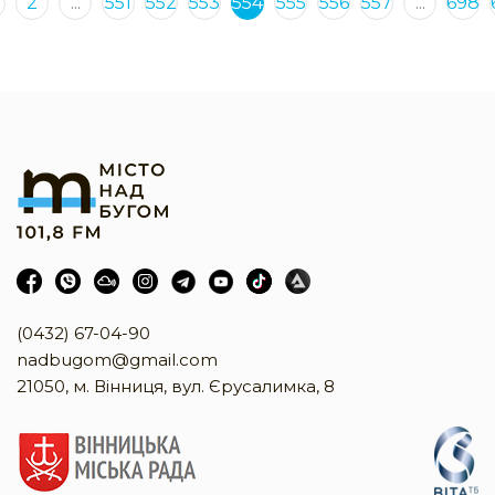
2
...
551
552
553
554
555
556
557
...
698
(0432) 67-04-90
nadbugom@gmail.com
21050, м. Вінниця, вул. Єрусалимка, 8