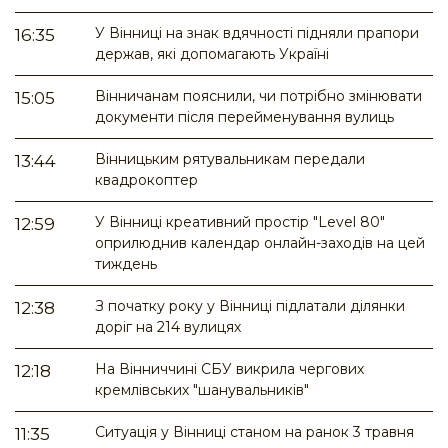
У Вінниці на знак вдячності підняли прапори
16:35
держав, які допомагають Україні
Вінничанам пояснили, чи потрібно змінювати
15:05
документи після перейменування вулиць
Вінницьким рятувальникам передали
13:44
квадрокоптер
У Вінниці креативний простір "Level 80"
12:59
оприлюднив календар онлайн-заходів на цей
тиждень
З початку року у Вінниці підлатали ділянки
12:38
доріг на 214 вулицях
На Вінниччині СБУ викрила чергових
12:18
кремлівських "шанувальників"
Ситуація у Вінниці станом на ранок 3 травня
11:35