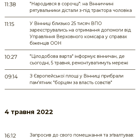
"Народився в сорочці": на Вінниччині
11:38
рятувальники дістали з-під трактора чоловіка
У Вінниці близько 25 тисяч ВПО
11:15
зареєструвались на отримання допомоги від
Управління Верховного комісара у справах
біженців ООН
"Цілодобова варта" інформує вінничан, де
10:27
сьогодні, 5 травня, ремонтуватимуть мережі
З Європейської площі у Вінниці прибрали
09:14
пам'ятник "борцям за власть совєтів"
4 травня 2022
Запросив до свого помешкання та зґвалтував:
16:12