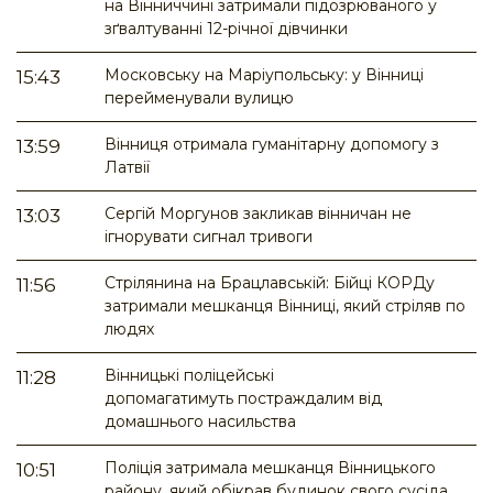
на Вінниччині затримали підозрюваного у
зґвалтуванні 12-річної дівчинки
Московську на Маріупольську: у Вінниці
15:43
перейменували вулицю
Вінниця отримала гуманітарну допомогу з
13:59
Латвії
Сергій Моргунов закликав вінничан не
13:03
ігнорувати сигнал тривоги
Стрілянина на Брацлавській: Бійці КОРДу
11:56
затримали мешканця Вінниці, який стріляв по
людях
Вінницькі поліцейські
11:28
допомагатимуть постраждалим від
домашнього насильства
Поліція затримала мешканця Вінницького
10:51
району, який обікрав будинок свого сусіда