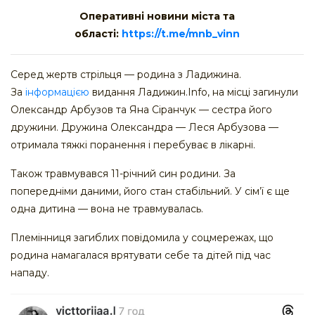
Оперативні новини міста та
області:
https://t.me/mnb_vinn
Серед жертв стрільця — родина з Ладижина.
За
інформацією
видання Ладижин.Info, на місці загинули
Олександр Арбузов та Яна Сіранчук — сестра його
дружини. Дружина Олександра — Леся Арбузова —
отримала тяжкі поранення і перебуває в лікарні.
Також травмувався 11-річний син родини. За
попередніми даними, його стан стабільний. У сім’ї є ще
одна дитина — вона не травмувалась.
Племінниця загиблих повідомила у соцмережах, що
родина намагалася врятувати себе та дітей під час
нападу.