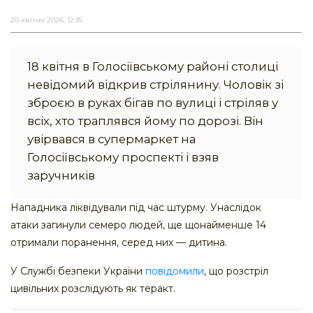
20 квітня 2026, 12:35
18 квітня в Голосіївському районі столиці
невідомий відкрив стрілянину. Чоловік зі
зброєю в руках бігав по вулиці і стріляв у
всіх, хто траплявся йому по дорозі. Він
увірвався в супермаркет на
Голосіївському проспекті і взяв
заручників
Нападника ліквідували під час штурму. Унаслідок
атаки загинули семеро людей, ще щонайменше 14
отримали поранення, серед них — дитина.
У Службі безпеки України
повідомили
, що розстріл
цивільних розслідують як теракт.